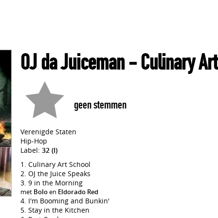
OJ da Juiceman
- Culinary Ar
geen stemmen
Verenigde Staten
Hip-Hop
Label:
32 (I)
Culinary Art School
OJ the Juice Speaks
9 in the Morning
met
Bolo
en
Eldorado Red
I'm Booming and Bunkin'
Stay in the Kitchen