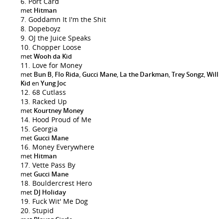
Port Card
met
Hitman
Goddamn It I'm the Shit
Dopeboyz
OJ the Juice Speaks
Chopper Loose
met
Wooh da Kid
Love for Money
met
Bun B
,
Flo Rida
,
Gucci Mane
,
La the Darkman
,
Trey Songz
,
Will
Kid
en
Yung Joc
68 Cutlass
Racked Up
met
Kourtney Money
Hood Proud of Me
Georgia
met
Gucci Mane
Money Everywhere
met
Hitman
Vette Pass By
met
Gucci Mane
Bouldercrest Hero
met
DJ Holiday
Fuck Wit' Me Dog
Stupid