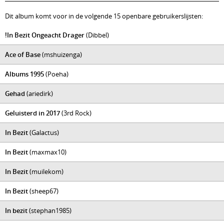
Dit album komt voor in de volgende 15 openbare gebruikerslijsten:
!In Bezit Ongeacht Drager
(Dibbel)
Ace of Base
(mshuizenga)
Albums 1995
(Poeha)
Gehad
(ariedirk)
Geluisterd in 2017
(3rd Rock)
In Bezit
(Galactus)
In Bezit
(maxmax10)
In Bezit
(muilekom)
In Bezit
(sheep67)
In bezit
(stephan1985)