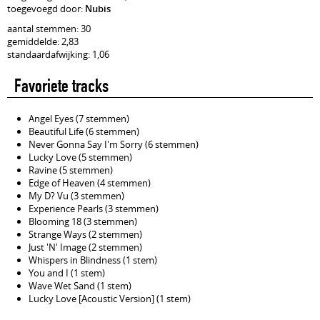
toegevoegd door:
Nubis
aantal stemmen: 30
gemiddelde: 2,83
standaardafwijking: 1,06
Favoriete tracks
Angel Eyes (7 stemmen)
Beautiful Life (6 stemmen)
Never Gonna Say I'm Sorry (6 stemmen)
Lucky Love (5 stemmen)
Ravine (5 stemmen)
Edge of Heaven (4 stemmen)
My D? Vu (3 stemmen)
Experience Pearls (3 stemmen)
Blooming 18 (3 stemmen)
Strange Ways (2 stemmen)
Just 'N' Image (2 stemmen)
Whispers in Blindness (1 stem)
You and I (1 stem)
Wave Wet Sand (1 stem)
Lucky Love [Acoustic Version] (1 stem)