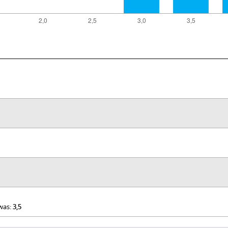
 was:
3,5