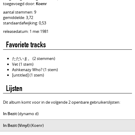
toegevoegd door:
Koenr
aantal stemmen: 9
gemiddelde: 3,72
standaardafwijking: 0,53
releasedatum: 1 mei 1981
Favoriete tracks
ただいま。 (2 stemmen)
Vet (1 stem)
Ashkenazy Who? (1 stem)
[untitled] (1 stem)
Lijsten
Dit album komt voor in de volgende 2 openbare gebruikerslijsten:
In Bezit
(dynamo d)
In Bezit (Vinyl)
(Koenr)