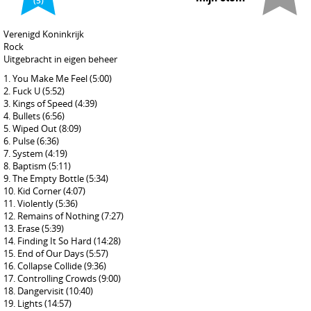
(5)
Verenigd Koninkrijk
Rock
Uitgebracht in eigen beheer
You Make Me Feel
(5:00)
Fuck U
(5:52)
Kings of Speed
(4:39)
Bullets
(6:56)
Wiped Out
(8:09)
Pulse
(6:36)
System
(4:19)
Baptism
(5:11)
The Empty Bottle
(5:34)
Kid Corner
(4:07)
Violently
(5:36)
Remains of Nothing
(7:27)
Erase
(5:39)
Finding It So Hard
(14:28)
End of Our Days
(5:57)
Collapse Collide
(9:36)
Controlling Crowds
(9:00)
Dangervisit
(10:40)
Lights
(14:57)