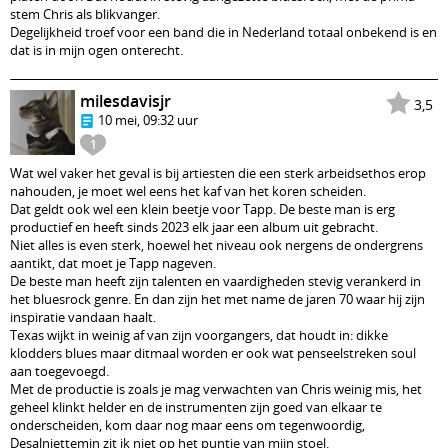
stem Chris als blikvanger.
Degelijkheid troef voor een band die in Nederland totaal onbekend is en
dat is in mijn ogen onterecht.
milesdavisjr
3,5
10 mei, 09:32 uur
1
Wat wel vaker het geval is bij artiesten die een sterk arbeidsethos erop
nahouden, je moet wel eens het kaf van het koren scheiden.
Dat geldt ook wel een klein beetje voor Tapp. De beste man is erg
productief en heeft sinds 2023 elk jaar een album uit gebracht.
Niet alles is even sterk, hoewel het niveau ook nergens de ondergrens
aantikt, dat moet je Tapp nageven.
De beste man heeft zijn talenten en vaardigheden stevig verankerd in
het bluesrock genre. En dan zijn het met name de jaren 70 waar hij zijn
inspiratie vandaan haalt.
Texas wijkt in weinig af van zijn voorgangers, dat houdt in: dikke
klodders blues maar ditmaal worden er ook wat penseelstreken soul
aan toegevoegd.
Met de productie is zoals je mag verwachten van Chris weinig mis, het
geheel klinkt helder en de instrumenten zijn goed van elkaar te
onderscheiden, kom daar nog maar eens om tegenwoordig,
Desalniettemin zit ik niet op het puntje van mijn stoel.