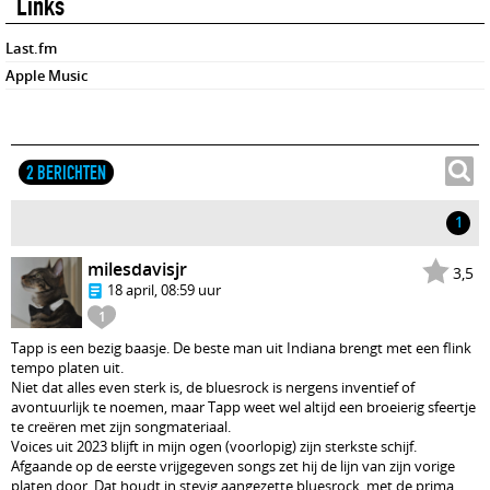
Links
Last.fm
Apple Music
2 BERICHTEN
1
milesdavisjr
3,5
18 april, 08:59 uur
1
Tapp is een bezig baasje. De beste man uit Indiana brengt met een flink
tempo platen uit.
Niet dat alles even sterk is, de bluesrock is nergens inventief of
avontuurlijk te noemen, maar Tapp weet wel altijd een broeierig sfeertje
te creëren met zijn songmateriaal.
Voices uit 2023 blijft in mijn ogen (voorlopig) zijn sterkste schijf.
Afgaande op de eerste vrijgegeven songs zet hij de lijn van zijn vorige
platen door. Dat houdt in stevig aangezette bluesrock, met de prima