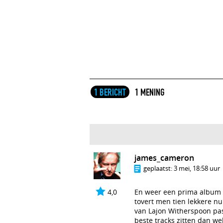
1 BERICHT
1 MENING
james_cameron
geplaatst:
3 mei, 18:58 uur
4,0
En weer een prima album v
tovert men tien lekkere nu
van Lajon Witherspoon pas
beste tracks zitten dan we