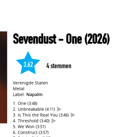
Sevendust
- One
(2026)
3,62
4
stemmen
Verenigde Staten
Metal
Label:
Napalm
One
(3:48)
Unbreakable
(4:11)
Is This the Real You
(3:46)
Threshold
(3:40)
We Won
(3:51)
Construct
(3:57)