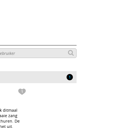
1
1
k ditmaal
raaie zang
schuren. De
et uit.