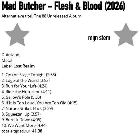
Mad Butcher
- Flesh & Blood
(2026)
Alternatieve titel: The 88 Unreleased Album
mijn stem
Duitsland
Metal
Label:
Lost Realm
On the Stage Tonight
(2:58)
Edge of the World
(3:52)
Run for Your Life
(4:24)
Ride the Hurricane
(4:11)
Gallow's Pole
(5:33)
If It Is Too Loud, You Are Too Old
(4:15)
Nature Strikes Back
(3:39)
Squeezin' Up
(3:57)
Burn It Down
(4:05)
We Want More
(4:44)
totale tijdsduur:
41:38