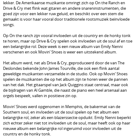
lekker. De Amerikaanse muzikante omringt zich op On the Ranch en
Drive & Cry met flink wat gitaren en andere snareninstrumenten, die
goed zijn voor een lekker ruw geluid, en beschikt over een stem die
gemaakt is voor haar vooral door traditionele rootsmuziek beïnvloede
songs.
Op On the ranch zijn vooral invloeden uit de country en de honky tonk
te horen, maar op Drive & Cry spelen ook invloeden uit de soul af en toe
een belangrijke rol. Deze week is een nieuw album van Emily Nenni
verschenen en ook Movin’ Shoes is weer een uitstekend album.
Het album werd, net als Drive & Cry, geproduceerd door de van The
Deslondes bekende John James Tourville, die ook een flink aantal
geweldige muzikanten verzamelde in de studio. Ook op Movin’ Shoes
spelen de muzikanten die op het album zijn te horen weer de pannen
van het dak. Het gitaarspel van Jack Quiggins staat centraal, maar ook
de bijdragen van Al Gamble, die naast de piano een heel arsenaal aan
orgels bespeelt, vallen in positieve zin op.
Movin’ Shoes werd opgenomen in Memphis, de bakermat van de
Southern soul, en invloeden uit de soul spelen op het album een
belangrijke rol, zeker als een blazerssectie opduikt. Emily Nenni beperkt
zich echter zeker niet tot invloeden uit de soul, maar heeft ook op haar
nieuwe album een belangrijke rol ingeruimd voor invloeden uit de
country en de honky tonk.