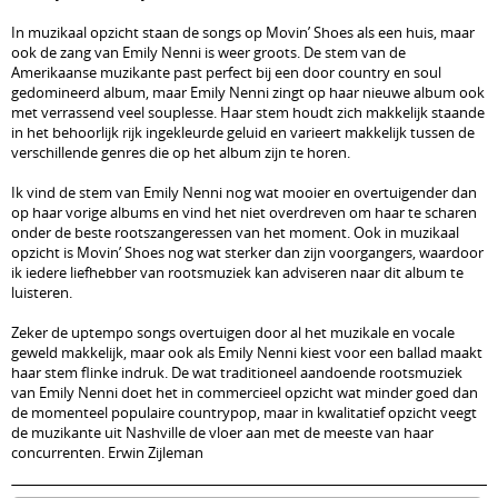
In muzikaal opzicht staan de songs op Movin’ Shoes als een huis, maar
ook de zang van Emily Nenni is weer groots. De stem van de
Amerikaanse muzikante past perfect bij een door country en soul
gedomineerd album, maar Emily Nenni zingt op haar nieuwe album ook
met verrassend veel souplesse. Haar stem houdt zich makkelijk staande
in het behoorlijk rijk ingekleurde geluid en varieert makkelijk tussen de
verschillende genres die op het album zijn te horen.
Ik vind de stem van Emily Nenni nog wat mooier en overtuigender dan
op haar vorige albums en vind het niet overdreven om haar te scharen
onder de beste rootszangeressen van het moment. Ook in muzikaal
opzicht is Movin’ Shoes nog wat sterker dan zijn voorgangers, waardoor
ik iedere liefhebber van rootsmuziek kan adviseren naar dit album te
luisteren.
Zeker de uptempo songs overtuigen door al het muzikale en vocale
geweld makkelijk, maar ook als Emily Nenni kiest voor een ballad maakt
haar stem flinke indruk. De wat traditioneel aandoende rootsmuziek
van Emily Nenni doet het in commercieel opzicht wat minder goed dan
de momenteel populaire countrypop, maar in kwalitatief opzicht veegt
de muzikante uit Nashville de vloer aan met de meeste van haar
concurrenten. Erwin Zijleman