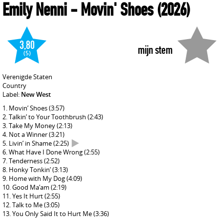
Emily Nenni
- Movin' Shoes
(2026)
3,80
mijn stem
(5)
Verenigde Staten
Country
Label:
New West
Movin’ Shoes
(3:57)
Talkin’ to Your Toothbrush
(2:43)
Take My Money
(2:13)
Not a Winner
(3:21)
Livin’ in Shame
(2:25)
What Have I Done Wrong
(2:55)
Tenderness
(2:52)
Honky Tonkin’
(3:13)
Home with My Dog
(4:09)
Good Ma’am
(2:19)
Yes It Hurt
(2:55)
Talk to Me
(3:05)
You Only Said It to Hurt Me
(3:36)