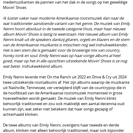
medemuzikanten de pannen van het dak in de songs op het geweldige
Movin’ Shoes
Ik luister vaker naar moderne Amerikaanse rootsmuziek dan naar de
wat traditioneler aandoende variant van het genre. De muziek van Emily
Nenni hoort absoluut in de tweede categorie thuis, maar haar nieuwe
album Movin’ Shoes is lastig te weerstaan. Het nieuwe album van Emily
Nenni knalt uit de speakers dankzij gitaren, orgels en blazers en de stem
van de Amerikaanse muzikante is misschien nog wel indrukwekkender.
Het is een stem die is gemaakt voor de broeierige mix van country,
honky tonk en soul. Emily Nenni was op haar vorige albums al heel
goed, maar op het in alle opzichten uitstekende Movin’ Shoes is ze nog
wat beter. Indrukwekkend album.
Emily Nenni leverde met On the Ranch uit 2022 en Drive & Cry uit 2024
twee uitstekende rootsalbums af. Het zijn albums waarop de muzikante
uit Nashville, Tennessee, ver verwijderd blijft van de countrypop die in
de hoofdstad van de Amerikaanse rootsmuziek momenteel in grote
hoeveelheden wordt gemaakt. De muziek van Emily Nenni klinkt
behoorlijk traditioneel en zou ook makkelijk een aantal decennia oud
kunnen zijn, wat zeker niet betekent dat haar songs gezapig of
achterhaald klinken.
De twee albums van Emily Nenni, overigens haar tweede en derde
album, klinken niet alleen behoorlijk traditioneel, maar ook bijzonder