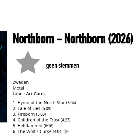
Northborn
- Northborn
(2026)
geen stemmen
Zweden
Metal
Label:
Art Gates
Hymn of the North Star
(6:04)
Tale of Lies
(5:09)
Fireborn
(5:03)
Children of the Frost
(4:23)
Helldamned
(6:16)
The Wolf's Curse
(4:04)