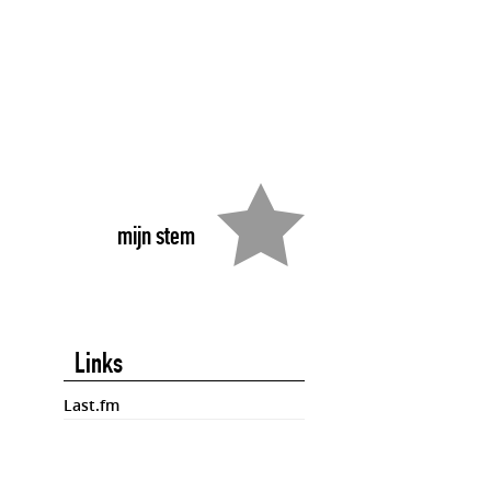
mijn stem
Links
Last.fm