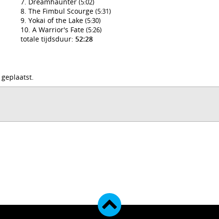
Dreamhaunter
(5:02)
The Fimbul Scourge
(5:31)
Yokai of the Lake
(5:30)
A Warrior's Fate
(5:26)
totale tijdsduur:
52:28
 geplaatst.