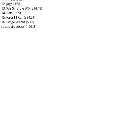
Jagd
(1:31)
Wir Sind die Wölfe
(4:49)
Rán
(1:05)
Fara Til Ranár
(4:51)
Ewige Wacht
(5:12)
totale tijdsduur:
1:09:31