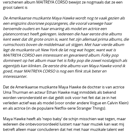
verschenen album MAITREYA CORSO bewijst ze nogmaals dat ze een
groot talent is
De Amerikaanse muzikante Maya Hawke wordt nog te vaak gezien als
een enigszins doorsnee popzangeres, die vooral vanwege haar
beroemde ouders en haar ervaring als model en actrice een
platencontract heeft gekregen. Iedereen die haar eerste drie albums
kent weet dat dit grote onzin is, want het zijn allemaal prima albums, die
ruimschoots boven de middelmaat uit stijgen. Met haar vierde album
legt de muzikante uit New York de lat nog wat hoger, want wat is
MAITREYA CORSO een interessant en gevarieerd album. Folky pop
domineert op het album maar het is folky pop die zowel nostalgisch als
eigentijds kan klinken. De eerste drie albums van Maya Hawke vond ik
goed, maar MAITREYA CORSO is nog een flink stuk beter en
interessanter.
Dat de Amerikaanse muzikante Maya Hawke de dochter is van actrice
Uma Thurman en acteur Ethan Hawke mag inmiddels als bekend
worden verondersteld en dat geldt ook voor het feit dat ze in het
verleden actief was als model (voor onder andere Vogue en Calvin Klein)
en als actrice (in de populaire Netflix-serie Stranger Things).
Maya Hawke heeft als ‘nepo baby’ de schijn misschien wat tegen, maar
iedereen die onbevooroordeeld luistert naar haar muziek kan wat mij
betreft alleen maar concluderen dat het met haar muzikale talent wel