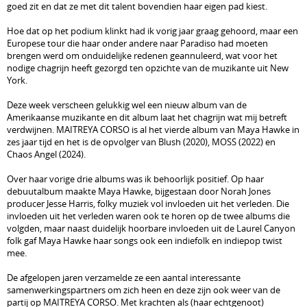
goed zit en dat ze met dit talent bovendien haar eigen pad kiest.
Hoe dat op het podium klinkt had ik vorig jaar graag gehoord, maar een
Europese tour die haar onder andere naar Paradiso had moeten
brengen werd om onduidelijke redenen geannuleerd, wat voor het
nodige chagrijn heeft gezorgd ten opzichte van de muzikante uit New
York.
Deze week verscheen gelukkig wel een nieuw album van de
Amerikaanse muzikante en dit album laat het chagrijn wat mij betreft
verdwijnen. MAITREYA CORSO is al het vierde album van Maya Hawke in
zes jaar tijd en het is de opvolger van Blush (2020), MOSS (2022) en
Chaos Angel (2024).
Over haar vorige drie albums was ik behoorlijk positief. Op haar
debuutalbum maakte Maya Hawke, bijgestaan door Norah Jones
producer Jesse Harris, folky muziek vol invloeden uit het verleden. Die
invloeden uit het verleden waren ook te horen op de twee albums die
volgden, maar naast duidelijk hoorbare invloeden uit de Laurel Canyon
folk gaf Maya Hawke haar songs ook een indiefolk en indiepop twist
mee.
De afgelopen jaren verzamelde ze een aantal interessante
samenwerkingspartners om zich heen en deze zijn ook weer van de
partij op MAITREYA CORSO. Met krachten als (haar echtgenoot)