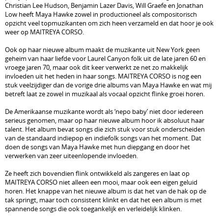
Christian Lee Hudson, Benjamin Lazer Davis, Will Graefe en Jonathan
Low heeft Maya Hawke zowel in productioneel als compositorisch
opzicht veel topmuzikanten om zich heen verzameld en dat hoor je ook
weer op MAITREYA CORSO.
Ook op haar nieuwe album maakt de muzikante uit New York geen
geheim van haar liefde voor Laurel Canyon folk uit de late jaren 60 en
vroege jaren 70, maar ook dit keer verwerkt ze net zo makkelijk
invloeden uit het heden in haar songs. MAITREYA CORSO is nog een
stuk veelzijdiger dan de vorige drie albums van Maya Hawke en wat mij
betreft laat ze zowel in muzikaal als vocaal opzicht flinke groei horen.
De Amerikaanse muzikante wordt als ‘nepo baby’ niet door iedereen
serieus genomen, maar op haar nieuwe album hoor ik absoluut haar
talent. Het album bevat songs die zich stuk voor stuk onderscheiden
van de standaard indiepop en indiefolk songs van het moment. Dat
doen de songs van Maya Hawke met hun diepgang en door het
verwerken van zeer uiteenlopende invloeden.
Ze heeft zich bovendien flink ontwikkeld als zangeres en laat op
MAITREYA CORSO niet alleen een mooi, maar ook een eigen geluid
horen. Het knappe van het nieuwe album is dat het van de hak op de
tak springt, maar toch consistent klinkt en dat het een album is met
spannende songs die ook toegankelijk en verleidelijk klinken.