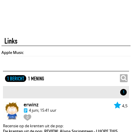
Links
Apple Music
1 BERICHT
1 MENING
1
erwinz
4,5
4 juni, 15:41 uur
0
Recensie op de krenten uit de pop:
De krenten uit de pop: REVIEW: Alana Springsteen - I HOPE THIS