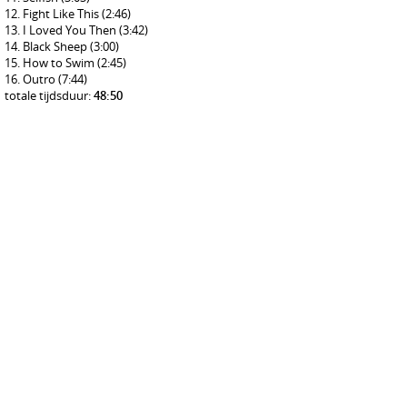
Fight Like This
(2:46)
I Loved You Then
(3:42)
Black Sheep
(3:00)
How to Swim
(2:45)
Outro
(7:44)
totale tijdsduur:
48:50