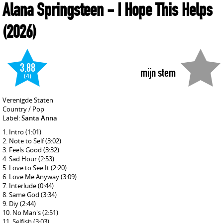
Alana Springsteen
- I Hope This Helps
(2026)
3,88
mijn stem
(4)
Verenigde Staten
Country / Pop
Label:
Santa Anna
Intro
(1:01)
Note to Self
(3:02)
Feels Good
(3:32)
Sad Hour
(2:53)
Love to See It
(2:20)
Love Me Anyway
(3:09)
Interlude
(0:44)
Same God
(3:34)
Diy
(2:44)
No Man's
(2:51)
Selfish
(3:03)