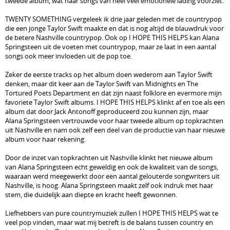
tweede album, wat haar songs van heel veel emotionele lading voorziet.
TWENTY SOMETHING vergeleek ik drie jaar geleden met de countrypop
die een jonge Taylor Swift maakte en dat is nog altijd de blauwdruk voor
de betere Nashville countrypop. Ook op I HOPE THIS HELPS kan Alana
Springsteen uit de voeten met countrypop, maar ze laat in een aantal
songs ook meer invloeden uit de pop toe.
Zeker de eerste tracks op het album doen wederom aan Taylor Swift
denken, maar dit keer aan de Taylor Swift van Midnights en The
Tortured Poets Department en dat zijn naast folklore en evermore mijn
favoriete Taylor Swift albums. I HOPE THIS HELPS klinkt af en toe als een
album dat door Jack Antonoff geproduceerd zou kunnen zijn, maar
Alana Springsteen vertrouwde voor haar tweede album op topkrachten
uit Nashville en nam ook zelf een deel van de productie van haar nieuwe
album voor haar rekening.
Door de inzet van topkrachten uit Nashville klinkt het nieuwe album
van Alana Springsteen echt geweldig en ook de kwaliteit van de songs,
waaraan werd meegewerkt door een aantal gelouterde songwriters uit
Nashville, is hoog. Alana Springsteen maakt zelf ook indruk met haar
stem, die duidelijk aan diepte en kracht heeft gewonnen.
Liefhebbers van pure countrymuziek zullen I HOPE THIS HELPS wat te
veel pop vinden, maar wat mij betreft is de balans tussen country en