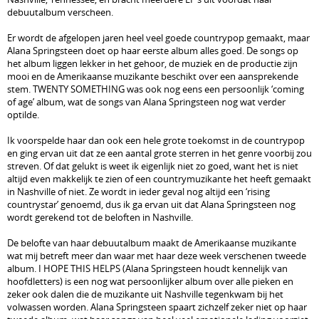
debuutalbum verscheen.
Er wordt de afgelopen jaren heel veel goede countrypop gemaakt, maar
Alana Springsteen doet op haar eerste album alles goed. De songs op
het album liggen lekker in het gehoor, de muziek en de productie zijn
mooi en de Amerikaanse muzikante beschikt over een aansprekende
stem. TWENTY SOMETHING was ook nog eens een persoonlijk ‘coming
of age’ album, wat de songs van Alana Springsteen nog wat verder
optilde.
Ik voorspelde haar dan ook een hele grote toekomst in de countrypop
en ging ervan uit dat ze een aantal grote sterren in het genre voorbij zou
streven. Of dat gelukt is weet ik eigenlijk niet zo goed, want het is niet
altijd even makkelijk te zien of een countrymuzikante het heeft gemaakt
in Nashville of niet. Ze wordt in ieder geval nog altijd een ‘rising
countrystar’ genoemd, dus ik ga ervan uit dat Alana Springsteen nog
wordt gerekend tot de beloften in Nashville.
De belofte van haar debuutalbum maakt de Amerikaanse muzikante
wat mij betreft meer dan waar met haar deze week verschenen tweede
album. I HOPE THIS HELPS (Alana Springsteen houdt kennelijk van
hoofdletters) is een nog wat persoonlijker album over alle pieken en
zeker ook dalen die de muzikante uit Nashville tegenkwam bij het
volwassen worden. Alana Springsteen spaart zichzelf zeker niet op haar