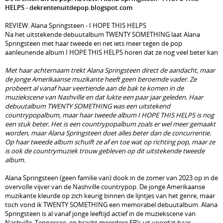
HELPS - dekrentenuitdepop.blogspot.com
REVIEW: Alana Springsteen - I HOPE THIS HELPS
Na het uitstekende debuutalbum TWENTY SOMETHING laat Alana
Springsteen met haar tweede en net iets meer tegen de pop
aanleunende album I HOPE THIS HELPS horen dat ze nog veel beter kan
Met haar achternaam trekt Alana Springsteen direct de aandacht, maar
de jonge Amerikaanse muzikante heeft geen beroemde vader. Ze
probeert al vanaf haar veertiende aan de bak te komen in de
muziekscene van Nashville en dat lukte een paar jaar geleden. Haar
debuutalbum TWENTY SOMETHING was een uitstekend
countrypopalbum, maar haar tweede album I HOPE THIS HELPS is nog
een stuk beter. Het is een countrypopalbum zoals er wel meer gemaakt
worden, maar Alana Springsteen doet alles beter dan de concurrentie.
Op haar tweede album schuift ze af en toe wat op richting pop, maar ze
is ook de countrymuziek trouw gebleven op dit uitstekende tweede
album.
Alana Springsteen (geen familie van) dook in de zomer van 2023 op in de
overvolle vijver van de Nashville countrypop. De jonge Amerikaanse
muzikante kleurde op zich keurig binnen de lijntjes van het genre, maar
toch vond ik TWENTY SOMETHING een memorabel debuutalbum. Alana
Springsteen is al vanaf jonge leeftijd actief in de muziekscene van
Nashville, Tennessee, en bracht meerdere EP’s uit voordat haar