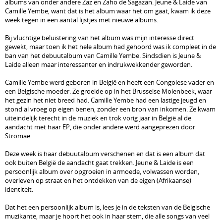
albums van onder andere Zaz en Zaho de Sagazan. Jeune & Laide van
Camille Yembe, want dat is het album waar het om gaat, kwam ik deze
week tegen in een aantal lijstjes met nieuwe albums.
Bij vluchtige beluistering van het album was mijn interesse direct
gewekt, maar toen ik het hele album had gehoord was ik compleet in de
ban van het debuutalbum van Camille Yembe. Sindsdien is Jeune &
Laide alleen maar interessanter en indrukwekkender geworden.
Camille Yembe werd geboren in België en heeft een Congolese vader en
een Belgische moeder. Ze groeide op in het Brusselse Molenbeek, waar
het gezin het niet breed had. Camille Yembe had een lastige jeugd en
stond al vroeg op eigen benen, zonder een bron van inkomen. Ze kwam
uiteindelijk terecht in de muziek en trok vorig jaar in België al de
aandacht met haar EP, die onder andere werd aangeprezen door
Stromae.
Deze week is haar debuutalbum verschenen en dat is een album dat
ook buiten België de aandacht gaat trekken. Jeune & Laide is een
persoonlijk album over opgroeien in armoede, volwassen worden,
overleven op straat en het ontdekken van de eigen (Afrikaanse)
identiteit.
Dat het een persoonlijk album is, lees je in de teksten van de Belgische
muzikante, maar je hoort het ook in haar stem, die alle songs van veel