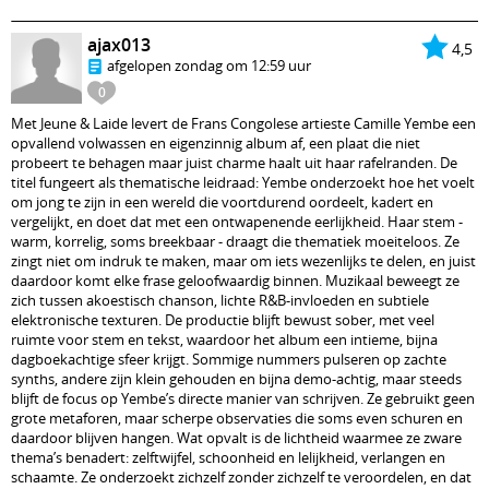
ajax013
4,5
afgelopen zondag om 12:59 uur
0
Met Jeune & Laide levert de Frans Congolese artieste Camille Yembe een
opvallend volwassen en eigenzinnig album af, een plaat die niet
probeert te behagen maar juist charme haalt uit haar rafelranden. De
titel fungeert als thematische leidraad: Yembe onderzoekt hoe het voelt
om jong te zijn in een wereld die voortdurend oordeelt, kadert en
vergelijkt, en doet dat met een ontwapenende eerlijkheid. Haar stem -
warm, korrelig, soms breekbaar - draagt die thematiek moeiteloos. Ze
zingt niet om indruk te maken, maar om iets wezenlijks te delen, en juist
daardoor komt elke frase geloofwaardig binnen. Muzikaal beweegt ze
zich tussen akoestisch chanson, lichte R&B-invloeden en subtiele
elektronische texturen. De productie blijft bewust sober, met veel
ruimte voor stem en tekst, waardoor het album een intieme, bijna
dagboekachtige sfeer krijgt. Sommige nummers pulseren op zachte
synths, andere zijn klein gehouden en bijna demo-achtig, maar steeds
blijft de focus op Yembe’s directe manier van schrijven. Ze gebruikt geen
grote metaforen, maar scherpe observaties die soms even schuren en
daardoor blijven hangen. Wat opvalt is de lichtheid waarmee ze zware
thema’s benadert: zelftwijfel, schoonheid en lelijkheid, verlangen en
schaamte. Ze onderzoekt zichzelf zonder zichzelf te veroordelen, en dat