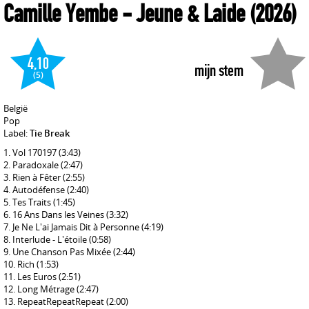
Camille Yembe
- Jeune & Laide
(2026)
4,10
mijn stem
(5)
België
Pop
Label:
Tie Break
Vol 170197
(3:43)
Paradoxale
(2:47)
Rien à Fêter
(2:55)
Autodéfense
(2:40)
Tes Traits
(1:45)
16 Ans Dans les Veines
(3:32)
Je Ne L'ai Jamais Dit à Personne
(4:19)
Interlude - L'étoile
(0:58)
Une Chanson Pas Mixée
(2:44)
Rich
(1:53)
Les Euros
(2:51)
Long Métrage
(2:47)
RepeatRepeatRepeat
(2:00)