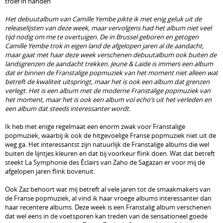
troef in handen
Het debuutalbum van Camille Yembe pikte ik met enig geluk uit de
releaselijsten van deze week, maar vervolgens had het album niet veel
tijd nodig om me te overtuigen. De in Brussel geboren en getogen
Camille Yembe trok in eigen land de afgelopen jaren al de aandacht,
maar gaat met haar deze week verschenen debuutalbum ook buiten de
landsgrenzen de aandacht trekken. Jeune & Laide is immers een album
dat er binnen de Franstalige popmuziek van het moment niet alleen wat
betreft de kwaliteit uitspringt, maar het is ook een album dat grenzen
verlegt. Het is een album met de moderne Franstalige popmuziek van
het moment, maar het is ook een album vol echo’s uit het verleden en
een album dat steeds interessanter wordt.
Ik heb met enige regelmaat een enorm zwak voor Franstalige
popmuziek, waarbij ik ook de hitgevoelige Franse popmuziek niet uit de
weg ga. Het interessantst zijn natuurlijk de Franstalige albums die wel
buiten de lijntjes kleuren en dat bij voorkeur flink doen. Wat dat betreft
steekt La Symphonie des Éclairs van Zaho de Sagazan er voor mij de
afgelopen jaren flink bovenuit.
Ook Zaz behoort wat mij betreft al vele jaren tot de smaakmakers van
de Franse popmuziek, al vind ik haar vroege albums interessanter dan
haar recentere albums. Deze week is een Franstalig album verschenen
dat wel eens in de voetsporen kan treden van de sensationeel goede