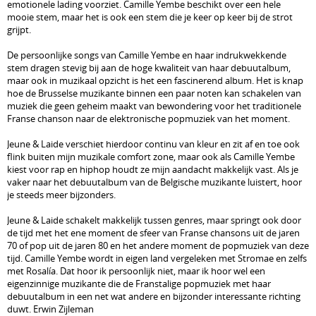
emotionele lading voorziet. Camille Yembe beschikt over een hele
mooie stem, maar het is ook een stem die je keer op keer bij de strot
grijpt.
De persoonlijke songs van Camille Yembe en haar indrukwekkende
stem dragen stevig bij aan de hoge kwaliteit van haar debuutalbum,
maar ook in muzikaal opzicht is het een fascinerend album. Het is knap
hoe de Brusselse muzikante binnen een paar noten kan schakelen van
muziek die geen geheim maakt van bewondering voor het traditionele
Franse chanson naar de elektronische popmuziek van het moment.
Jeune & Laide verschiet hierdoor continu van kleur en zit af en toe ook
flink buiten mijn muzikale comfort zone, maar ook als Camille Yembe
kiest voor rap en hiphop houdt ze mijn aandacht makkelijk vast. Als je
vaker naar het debuutalbum van de Belgische muzikante luistert, hoor
je steeds meer bijzonders.
Jeune & Laide schakelt makkelijk tussen genres, maar springt ook door
de tijd met het ene moment de sfeer van Franse chansons uit de jaren
70 of pop uit de jaren 80 en het andere moment de popmuziek van deze
tijd. Camille Yembe wordt in eigen land vergeleken met Stromae en zelfs
met Rosalía. Dat hoor ik persoonlijk niet, maar ik hoor wel een
eigenzinnige muzikante die de Franstalige popmuziek met haar
debuutalbum in een net wat andere en bijzonder interessante richting
duwt. Erwin Zijleman