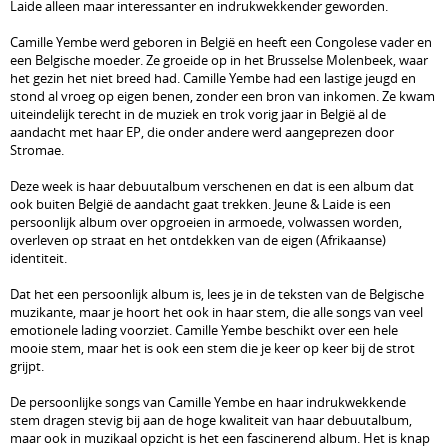
Laide alleen maar interessanter en indrukwekkender geworden.
Camille Yembe werd geboren in België en heeft een Congolese vader en
een Belgische moeder. Ze groeide op in het Brusselse Molenbeek, waar
het gezin het niet breed had. Camille Yembe had een lastige jeugd en
stond al vroeg op eigen benen, zonder een bron van inkomen. Ze kwam
uiteindelijk terecht in de muziek en trok vorig jaar in België al de
aandacht met haar EP, die onder andere werd aangeprezen door
Stromae.
Deze week is haar debuutalbum verschenen en dat is een album dat
ook buiten België de aandacht gaat trekken. Jeune & Laide is een
persoonlijk album over opgroeien in armoede, volwassen worden,
overleven op straat en het ontdekken van de eigen (Afrikaanse)
identiteit.
Dat het een persoonlijk album is, lees je in de teksten van de Belgische
muzikante, maar je hoort het ook in haar stem, die alle songs van veel
emotionele lading voorziet. Camille Yembe beschikt over een hele
mooie stem, maar het is ook een stem die je keer op keer bij de strot
grijpt.
De persoonlijke songs van Camille Yembe en haar indrukwekkende
stem dragen stevig bij aan de hoge kwaliteit van haar debuutalbum,
maar ook in muzikaal opzicht is het een fascinerend album. Het is knap