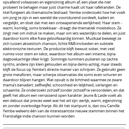
opvallend volwassen en eigenzinnig album af, een plaat die niet
probeert te behagen maar juist charme haalt uit haar rafelranden. De
titel fungeert als thematische leidraad: Yembe onderzoekt hoe het voelt
om jong te zijn in een wereld die voortdurend oordeelt, kadert en
vergelijkt, en doet dat met een ontwapenende eerlijkheid. Haar stem -
warm, korrelig, soms breekbaar - draagt die thematiek moeiteloos. Ze
zingt niet om indruk te maken, maar om iets wezenlijks te delen, en juist
daardoor komt elke frase geloofwaardig binnen. Muzikaal beweegt ze
zich tussen akoestisch chanson, lichte R&B-invloeden en subtiele
elektronische texturen. De productie blijft bewust sober, met veel
ruimte voor stem en tekst, waardoor het album een intieme, bijna
dagboekachtige sfeer krijgt. Sommige nummers pulseren op zachte
synths, andere zijn klein gehouden en bijna demo-achtig, maar steeds
blijft de focus op Yembe’s directe manier van schrijven. Ze gebruikt geen
grote metaforen, maar scherpe observaties die soms even schuren en
daardoor blijven hangen. Wat opvalt is de lichtheid waarmee ze zware
thema’s benadert: zelftwijfel, schoonheid en lelijkheid, verlangen en
schaamte. Ze onderzoekt zichzelf zonder zichzelf te veroordelen, en dat
geeft het album een verrassend open karakter. Jeune & Laide voelt als
een debuut dat precies weet wat het wil zijn: eerlijk, warm, eigenzinnig
en zonder overbodige franje. Als dit het startpunt is, dan zou Camille
Yembe weleens één van de interessantste nieuwe stemmen binnen het
Franstalige indie chanson kunnen worden.