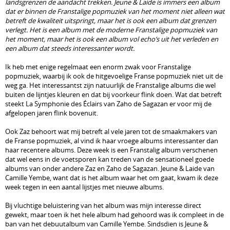
landsgrenzen de aandacht trekken. Jeune & Laide is immers een album
dat er binnen de Franstalige popmuziek van het moment niet alleen wat
betreft de kwaliteit uitspringt, maar het is ook een album dat grenzen
verlegt. Het is een album met de moderne Franstalige popmuziek van
het moment, maar het is ook een album vol echo’s uit het verleden en
een album dat steeds interessanter wordt.
Ik heb met enige regelmaat een enorm zwak voor Franstalige
popmuziek, waarbij ik ook de hitgevoelige Franse popmuziek niet uit de
weg ga. Het interessantst zijn natuurlijk de Franstalige albums die wel
buiten de lijntjes kleuren en dat bij voorkeur flink doen. Wat dat betreft
steekt La Symphonie des Éclairs van Zaho de Sagazan er voor mij de
afgelopen jaren flink bovenuit.
Ook Zaz behoort wat mij betreft al vele jaren tot de smaakmakers van
de Franse popmuziek, al vind ik haar vroege albums interessanter dan
haar recentere albums. Deze week is een Franstalig album verschenen
dat wel eens in de voetsporen kan treden van de sensationeel goede
albums van onder andere Zaz en Zaho de Sagazan. Jeune & Laide van
Camille Yembe, want dat is het album waar het om gaat, kwam ik deze
week tegen in een aantal lijstjes met nieuwe albums.
Bij vluchtige beluistering van het album was mijn interesse direct
gewekt, maar toen ik het hele album had gehoord was ik compleet in de
ban van het debuutalbum van Camille Yembe. Sindsdien is Jeune &