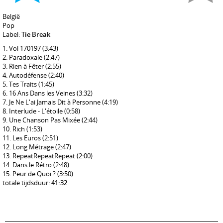
België
Pop
Label:
Tie Break
Vol 170197
(3:43)
Paradoxale
(2:47)
Rien à Fêter
(2:55)
Autodéfense
(2:40)
Tes Traits
(1:45)
16 Ans Dans les Veines
(3:32)
Je Ne L'ai Jamais Dit à Personne
(4:19)
Interlude - L'étoile
(0:58)
Une Chanson Pas Mixée
(2:44)
Rich
(1:53)
Les Euros
(2:51)
Long Métrage
(2:47)
RepeatRepeatRepeat
(2:00)
Dans le Rétro
(2:48)
Peur de Quoi ?
(3:50)
totale tijdsduur:
41:32