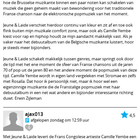
hoe de Brusselse muzikante binnen een paar noten kan schakelen van
muziek die geen geheim maakt van bewondering voor het traditionele
Franse chanson naar de elektronische popmuziek van het moment.
Jeune & Laide verschiet hierdoor continu van kleur en zit af en toe ook
flink buiten mijn muzikale comfort zone, maar ook als Camille Yembe
kiest voor rap en hiphop houdt ze mijn aandacht makkelijk vast. Als je
vaker naar het debuutalbum van de Belgische muzikante luistert, hoor
je steeds meer bijzonders.
Jeune & Laide schakelt makkelijk tussen genres, maar springt ook door
de tijd met het ene moment de sfeer van Franse chansons uit de jaren
70 of pop uit de jaren 80 en het andere moment de popmuziek van deze
tijd. Camille Yembe wordt in eigen land vergeleken met Stromae en zelfs
met Rosalía. Dat hoor ik persoonlijk niet, maar ik hoor wel een
eigenzinnige muzikante die de Franstalige popmuziek met haar
debuutalbum in een net wat andere en bijzonder interessante richting
duwt. Erwin Zijleman
ajax013
4,5
afgelopen zondag om 12:59 uur
0
Met Jeune & Laide levert de Frans Congolese artieste Camille Yembe een