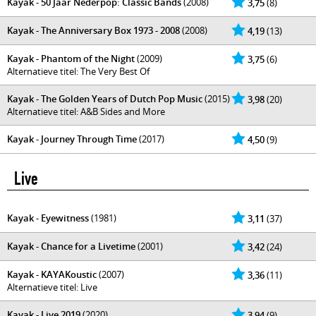
Kayak - 50 Jaar Nederpop: Classic Bands
(2008)
3,75
(8)
Kayak - The Anniversary Box 1973 - 2008
(2008)
4,19
(13)
Kayak - Phantom of the Night
(2009)
3,75
(6)
Alternatieve titel: The Very Best Of
Kayak - The Golden Years of Dutch Pop Music
(2015)
3,98
(20)
Alternatieve titel: A&B Sides and More
Kayak - Journey Through Time
(2017)
4,50
(9)
Live
Kayak - Eyewitness
(1981)
3,11
(37)
Kayak - Chance for a Livetime
(2001)
3,42
(24)
Kayak - KAYAKoustic
(2007)
3,36
(11)
Alternatieve titel: Live
Kayak - Live 2019
(2020)
3,94
(9)