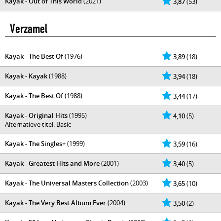
Kayak - Out of This World
(2021)
3,87
(53)
Verzamel
Kayak - The Best Of
(1976)
3,89
(18)
Kayak - Kayak
(1988)
3,94
(18)
Kayak - The Best Of
(1988)
3,44
(17)
Kayak - Original Hits
(1995)
4,10
(5)
Alternatieve titel: Basic
Kayak - The Singles+
(1999)
3,59
(16)
Kayak - Greatest Hits and More
(2001)
3,40
(5)
Kayak - The Universal Masters Collection
(2003)
3,65
(10)
Kayak - The Very Best Album Ever
(2004)
3,50
(2)