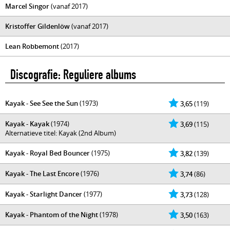
Marcel Singor
(vanaf 2017)
Kristoffer Gildenlöw
(vanaf 2017)
Lean Robbemont
(2017)
Discografie: Reguliere albums
Kayak - See See the Sun
(1973)
3,65
(119)
Kayak - Kayak
(1974)
3,69
(115)
Alternatieve titel: Kayak (2nd Album)
Kayak - Royal Bed Bouncer
(1975)
3,82
(139)
Kayak - The Last Encore
(1976)
3,74
(86)
Kayak - Starlight Dancer
(1977)
3,73
(128)
Kayak - Phantom of the Night
(1978)
3,50
(163)