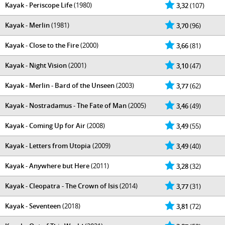
Kayak - Periscope Life
(1980)
3,32
(107)
Kayak - Merlin
(1981)
3,70
(96)
Kayak - Close to the Fire
(2000)
3,66
(81)
Kayak - Night Vision
(2001)
3,10
(47)
Kayak - Merlin - Bard of the Unseen
(2003)
3,77
(62)
Kayak - Nostradamus - The Fate of Man
(2005)
3,46
(49)
Kayak - Coming Up for Air
(2008)
3,49
(55)
Kayak - Letters from Utopia
(2009)
3,49
(40)
Kayak - Anywhere but Here
(2011)
3,28
(32)
Kayak - Cleopatra - The Crown of Isis
(2014)
3,77
(31)
Kayak - Seventeen
(2018)
3,81
(72)