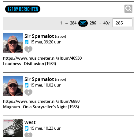
12189 BERICHTEN
...
...
1
284
285
286
407
Sir Spamalot
(crew)
15 mei, 09:20 uur
3
https://www.musicmeter.nl/album/40930
Loudness - Disillusion (1984)
Sir Spamalot
(crew)
15 mei, 10:02 uur
3
https://www.musicmeter.nl/album/6880
Magnum - On a Storyteller's Night (1985)
west
15 mei, 10:23 uur
0