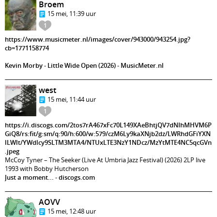
Broem
15 mei, 11:39 uur
1
https://www.musicmeter.nl/images/cover/943000/943254.jpg?
cb=1771158774
Kevin Morby - Little Wide Open (2026) - MusicMeter.nl
west
15 mei, 11:44 uur
1
https://i.discogs.com/2tos7rA467xFc70L149XAeBhtjQV7dNIhMHVM6P
GiQ8/rs:fit/g:sm/q:90/h:600/w:579/czM6Ly9kaXNjb2dz/LWRhdGFiYXN
lLWlt/YWdlcy9SLTM3MTA4/NTUxLTE3NzY1NDcz/MzYtMTE4NC5qcGVn
.jpeg
McCoy Tyner – The Seeker (Live At Umbria Jazz Festival) (2026) 2LP live
1993 with Bobby Hutcherson
Just a moment... - discogs.com
AOVV
15 mei, 12:48 uur