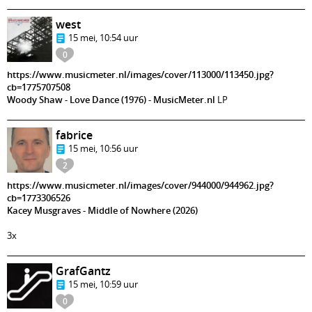
west
15 mei, 10:54 uur
0
https://www.musicmeter.nl/images/cover/113000/113450.jpg?
cb=1775707508
Woody Shaw - Love Dance (1976) - MusicMeter.nl
LP
fabrice
15 mei, 10:56 uur
2
https://www.musicmeter.nl/images/cover/944000/944962.jpg?
cb=1773306526
Kacey Musgraves - Middle of Nowhere (2026)
3x
GrafGantz
15 mei, 10:59 uur
0