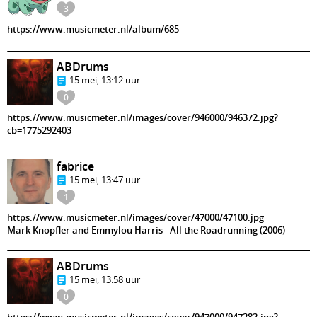
3
https://www.musicmeter.nl/album/685
ABDrums
15 mei, 13:12 uur
0
https://www.musicmeter.nl/images/cover/946000/946372.jpg?
cb=1775292403
fabrice
15 mei, 13:47 uur
1
https://www.musicmeter.nl/images/cover/47000/47100.jpg
Mark Knopfler and Emmylou Harris - All the Roadrunning (2006)
ABDrums
15 mei, 13:58 uur
0