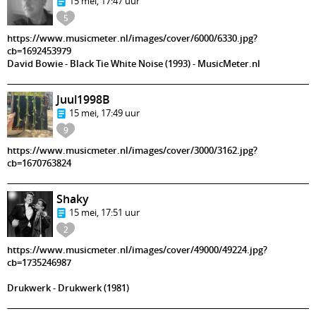
15 mei, 17:47 uur
5
https://www.musicmeter.nl/images/cover/6000/6330.jpg?
cb=1692453979
David Bowie - Black Tie White Noise (1993) - MusicMeter.nl
Juul1998B
15 mei, 17:49 uur
9
https://www.musicmeter.nl/images/cover/3000/3162.jpg?
cb=1670763824
Shaky
15 mei, 17:51 uur
2
https://www.musicmeter.nl/images/cover/49000/49224.jpg?
cb=1735246987
Drukwerk - Drukwerk (1981)