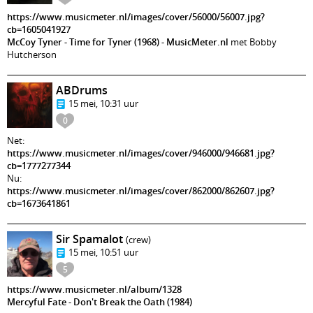
https://www.musicmeter.nl/images/cover/56000/56007.jpg?
cb=1605041927
McCoy Tyner - Time for Tyner (1968) - MusicMeter.nl
met Bobby
Hutcherson
ABDrums
15 mei, 10:31 uur
0
Net:
https://www.musicmeter.nl/images/cover/946000/946681.jpg?
cb=1777277344
Nu:
https://www.musicmeter.nl/images/cover/862000/862607.jpg?
cb=1673641861
Sir Spamalot
(crew)
15 mei, 10:51 uur
5
https://www.musicmeter.nl/album/1328
Mercyful Fate - Don't Break the Oath (1984)