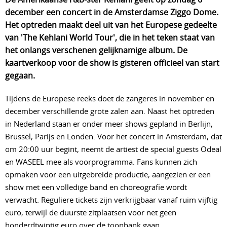
december een concert in de Amsterdamse Ziggo Dome
. 
Het optreden maakt deel uit van het Europese gedeelte 
van 'The Kehlani World Tour', die in het teken staat van 
het onlangs verschenen gelijknamige album
. De 
kaartverkoop voor de show is gisteren officieel van start 
gegaan
.
Tijdens de Europese reeks doet de zangeres in november en
december verschillende grote zalen aan. Naast het optreden
in Nederland staan er onder meer shows gepland in Berlijn,
Brussel, Parijs en Londen. Voor het concert in Amsterdam, dat
om 20:00 uur begint, neemt de artiest de special guests Odeal
en WASEEL mee als voorprogramma. Fans kunnen zich
opmaken voor een uitgebreide productie, aangezien er een
show met een volledige band en choreografie wordt
verwacht. Reguliere tickets zijn verkrijgbaar vanaf ruim vijftig
euro, terwijl de duurste zitplaatsen voor net geen
honderdtwintig euro over de toonbank gaan.