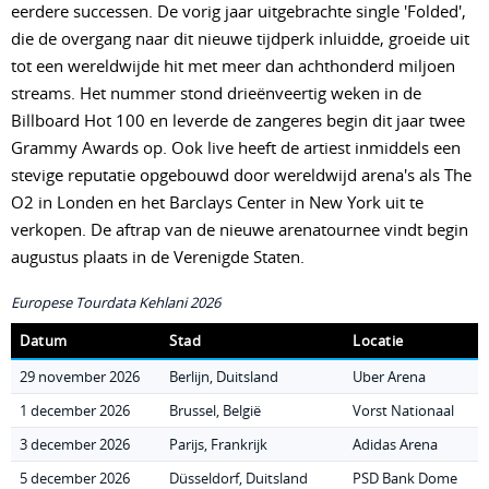
eerdere successen. De vorig jaar uitgebrachte single 'Folded',
die de overgang naar dit nieuwe tijdperk inluidde, groeide uit
tot een wereldwijde hit met meer dan achthonderd miljoen
streams. Het nummer stond drieënveertig weken in de
Billboard Hot 100 en leverde de zangeres begin dit jaar twee
Grammy Awards op. Ook live heeft de artiest inmiddels een
stevige reputatie opgebouwd door wereldwijd arena's als The
O2 in Londen en het Barclays Center in New York uit te
verkopen. De aftrap van de nieuwe arenatournee vindt begin
augustus plaats in de Verenigde Staten.
Europese Tourdata Kehlani 2026
Datum
Stad
Locatie
29 november 2026
Berlijn, Duitsland
Uber Arena
1 december 2026
Brussel, België
Vorst Nationaal
3 december 2026
Parijs, Frankrijk
Adidas Arena
5 december 2026
Düsseldorf, Duitsland
PSD Bank Dome