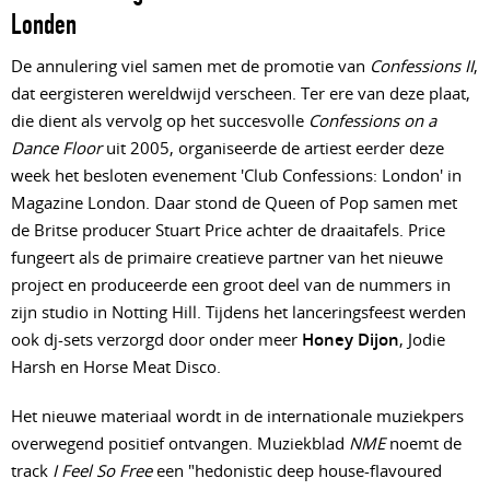
Londen
De annulering viel samen met de promotie van
Confessions II
,
dat eergisteren wereldwijd verscheen. Ter ere van deze plaat,
die dient als vervolg op het succesvolle
Confessions on a
Dance Floor
uit 2005, organiseerde de artiest eerder deze
week het besloten evenement 'Club Confessions: London' in
Magazine London. Daar stond de Queen of Pop samen met
de Britse producer Stuart Price achter de draaitafels. Price
fungeert als de primaire creatieve partner van het nieuwe
project en produceerde een groot deel van de nummers in
zijn studio in Notting Hill. Tijdens het lanceringsfeest werden
ook dj-sets verzorgd door onder meer
Honey Dijon
, Jodie
Harsh en Horse Meat Disco.
Het nieuwe materiaal wordt in de internationale muziekpers
overwegend positief ontvangen. Muziekblad
NME
noemt de
track
I Feel So Free
een "hedonistic deep house-flavoured