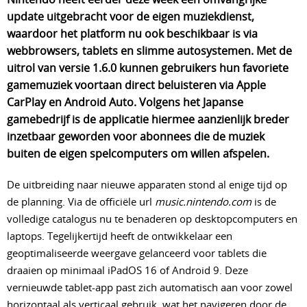
update uitgebracht voor de eigen muziekdienst, 
waardoor het platform nu ook beschikbaar is via 
webbrowsers, tablets en slimme autosystemen
. Met de 
uitrol van versie 1.6.0 kunnen gebruikers hun favoriete 
gamemuziek voortaan direct beluisteren via Apple 
CarPlay en Android Auto
. Volgens het Japanse 
gamebedrijf is de applicatie hiermee aanzienlijk breder 
inzetbaar geworden voor abonnees die de muziek 
buiten de eigen spelcomputers om willen afspelen
.
De uitbreiding naar nieuwe apparaten stond al enige tijd op
de planning. Via de officiële url
music.nintendo.com
is de
volledige catalogus nu te benaderen op desktopcomputers en
laptops. Tegelijkertijd heeft de ontwikkelaar een
geoptimaliseerde weergave gelanceerd voor tablets die
draaien op minimaal iPadOS 16 of Android 9. Deze
vernieuwde tablet-app past zich automatisch aan voor zowel
horizontaal als verticaal gebruik, wat het navigeren door de