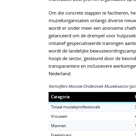
Om die concrete stappen te faciliteren, 
muziekorganisaties onlangs diverse nieu
wordt er onder meer een anonieme chatf
gelanceerd om de drempel voor hulpzoeken
initiatief gespecialiseerde trainingen aa
wordt de landelijke bewustwordingscampa
hoopt de sector, gesteund door de bevindi
transparantere en inclusievere werkomgev
Nederland.
Kerncijfers Movisie Onderzoek Muzieksector (jun
Categorie
Totaal muziekprofessionals
Vrouwen
Mannen
Freelancers