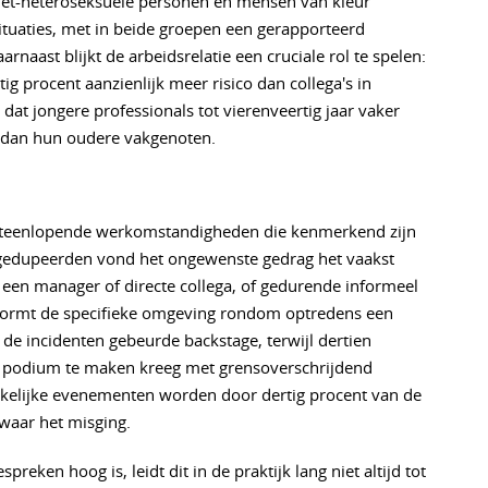
iet-heteroseksuele personen en mensen van kleur
tuaties, met in beide groepen een gerapporteerd
naast blijkt de arbeidsrelatie een cruciale rol te spelen:
ig procent aanzienlijk meer risico dan collega's in
 dat jongere professionals tot vierenveertig jaar vaker
 dan hun oudere vakgenoten.
n uiteenlopende werkomstandigheden die kenmerkend zijn
n gedupeerden vond het ongewenste gedrag het vaakst
t een manager of directe collega, of gedurende informeel
vormt de specifieke omgeving rondom optredens een
n de incidenten gebeurde backstage, terwijl dertien
t podium te maken kreeg met grensoverschrijdend
kelijke evenementen worden door dertig procent van de
 waar het misging.
eken hoog is, leidt dit in de praktijk lang niet altijd tot