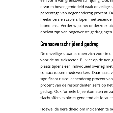
een vorm van grensoverschrijding. Ook n
ervaren bovengemiddeld vaak onveilige si
percentage van negenendertig procent. Daar
freelancers en zzp'ers lopen met zesendert
loondienst. Verder wijst het onderzoek uit
doelwit zijn van ongewenste gedragingen
Grensoverschrijdend gedrag
De onveilige situaties doen zich voor i
voor de muzieksector. Bij vier op de tie
plaats tijdens een individueel overleg me
contact tussen medewerkers. Daarnaast 
significant risico: eenendertig procent va
procent van de respondenten zelfs op he
gedrag. Ook formele bijeenkomsten en za
slachtoffers expliciet genoemd als locatie
Hoewel de bereidheid om incidenten te bespr