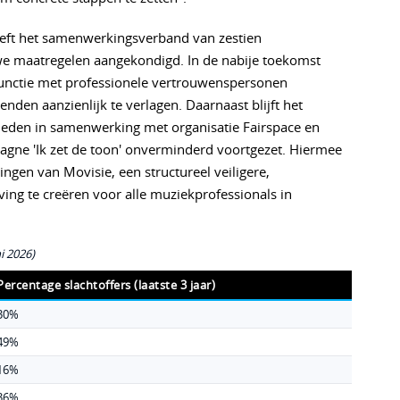
heeft het samenwerkingsverband van zestien
we maatregelen aangekondigd. In de nabije toekomst
unctie met professionele vertrouwenspersonen
den aanzienlijk te verlagen. Daarnaast blijft het
nbieden in samenwerking met organisatie Fairspace en
gne 'Ik zet de toon' onverminderd voortgezet. Hiermee
ngen van Movisie, een structureel veiligere,
ing te creëren voor alle muziekprofessionals in
i 2026)
Percentage slachtoffers (laatste 3 jaar)
30%
49%
16%
36%