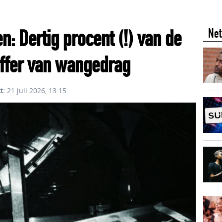
: Dertig procent (!) van de
Net
offer van wangedrag
t:
21 juli 2026, 13:15