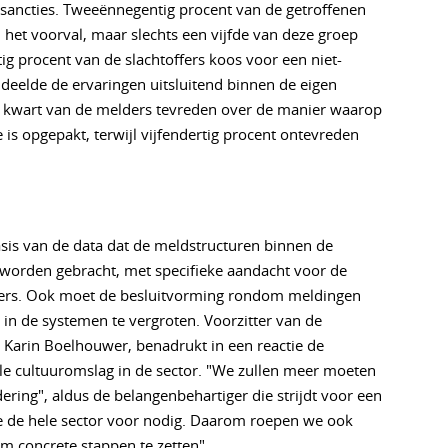
sancties. Tweeënnegentig procent van de getroffenen
het voorval, maar slechts een vijfde van deze groep
rtig procent van de slachtoffers koos voor een niet-
 deelde de ervaringen uitsluitend binnen de eigen
een kwart van de melders tevreden over de manier waarop
e is opgepakt, terwijl vijfendertig procent ontevreden
asis van de data dat de meldstructuren binnen de
n worden gebracht, met specifieke aandacht voor de
p'ers. Ook moet de besluitvorming rondom meldingen
n de systemen te vergroten. Voorzitter van de
Karin Boelhouwer, benadrukt in een reactie de
 cultuuromslag in de sector. "We zullen meer moeten
ring", aldus de belangenbehartiger die strijdt voor een
 de hele sector voor nodig. Daarom roepen we ook
om concrete stappen te zetten".