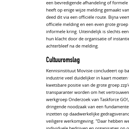
een bevredigende afhandeling of formele 
heeft op enige wijze melding gemaakt van 
deed dit via een officiële route. Bijna vee
officiële melding en een even grote groep
informele kring. Uiteindelijk is slechts 
hun klacht door de organisatie of instanti
achterbleef na de melding.
Cultuuromslag
Kennisinstituut Movisie concludeert op b
industrie veel duidelijker in kaart moete
kwetsbare positie van de grote groep zz
transparanter worden om het vertrouwen i
werkgroep Onderzoek van Taskforce GO!, 
dringende noodzaak van een fundamentele
inzetten op daadwerkelijke gedragsverande
veiligere werkomgeving. "Daar hebben we
individuele bedrijven en organisaties op 