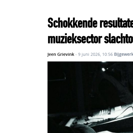
Schokkende resultaten
muzieksector slacht
Jeen Grievink
- 9 juni 2026, 10:56
Bijgewerk