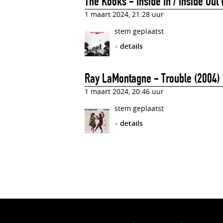
The Kooks - Inside In / Inside Out
1 maart 2024, 21:28 uur
stem geplaatst
»
details
Ray LaMontagne - Trouble (2004)
1 maart 2024, 20:46 uur
stem geplaatst
»
details