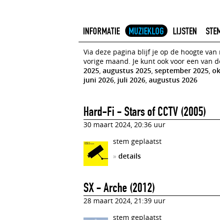
INFORMATIE
MUZIEKLOG
LIJSTEN
STE
Via deze pagina blijf je op de hoogte va
vorige maand. Je kunt ook voor een van 
2025
,
augustus 2025
,
september 2025
,
ok
juni 2026
,
juli 2026
,
augustus 2026
Hard-Fi - Stars of CCTV (2005)
30 maart 2024, 20:36 uur
stem geplaatst
»
details
SX - Arche (2012)
28 maart 2024, 21:39 uur
stem geplaatst