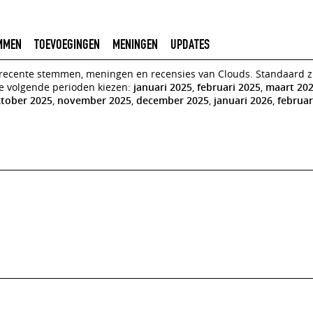
MMEN
TOEVOEGINGEN
MENINGEN
UPDATES
n recente stemmen, meningen en recensies van Clouds. Standaard zie
de volgende perioden kiezen:
januari 2025
,
februari 2025
,
maart 20
tober 2025
,
november 2025
,
december 2025
,
januari 2026
,
februar