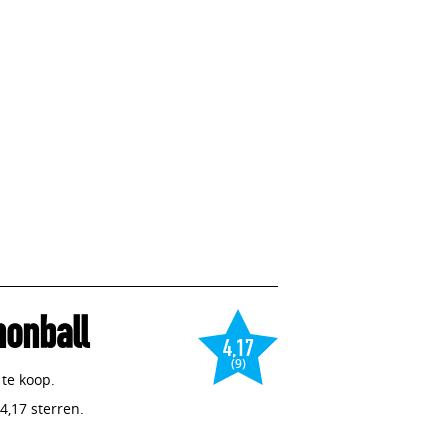
onball
4,17
(9)
te koop.
4,17 sterren.