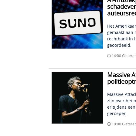
schadever
auteursre
Het Amerikaan
gemaakt aan h
rechtbank in 
geoordeeld.
14:00 Gistere
Massive At
politieopt
Massive Attack
zijn over het 
er tijdens ee
geroepen.
10:00 Gistere