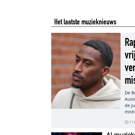
Het laatste muzieknieuws
Ra
vr
ve
mi
De Br
Aust
de j
mish
17:
AI-muziek