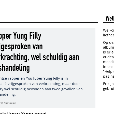
Wel
Welko
pper Yung Filly
liefhe
Op dez
ijgesproken van
albums
is er 
rkrachting, wel schuldig aan
oudere
meedis
shandeling
in ons
"Help 
pagina
itse rapper en YouTuber Yung Filly is in
ralië vrijgesproken van verkrachting, maar door
Er zi
gebru
ury wel schuldig bevonden aan twee gevallen van
andeling.
00 Gisteren
platform Suno moet