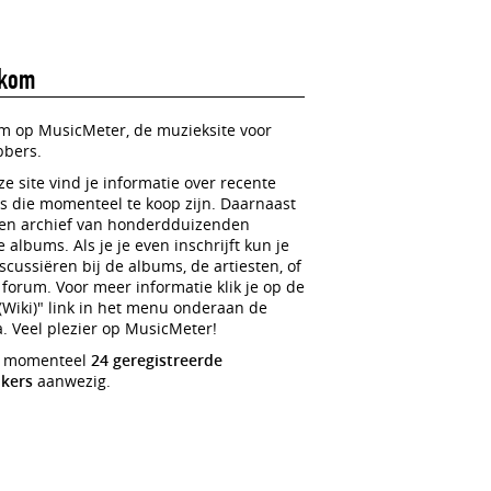
kom
m op MusicMeter, de muzieksite voor
bbers.
e site vind je informatie over recente
 die momenteel te koop zijn. Daarnaast
een archief van honderdduizenden
 albums. Als je je even inschrijft kun je
cussiëren bij de albums, de artiesten, of
 forum. Voor meer informatie klik je op de
(Wiki)" link in het menu onderaan de
. Veel plezier op MusicMeter!
jn momenteel
24 geregistreerde
ikers
aanwezig.