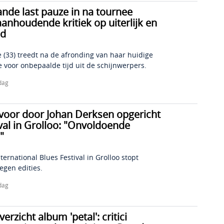
nde last pauze in na tournee
nhoudende kritiek op uiterlijk en
id
 (33) treedt na de afronding van haar huidige
 voor onbepaalde tijd uit de schijnwerpers.
dag
 voor door Johan Derksen opgericht
val in Grolloo: "Onvoldoende
"
ternational Blues Festival in Grolloo stopt
negen edities.
dag
erzicht album 'petal': critici