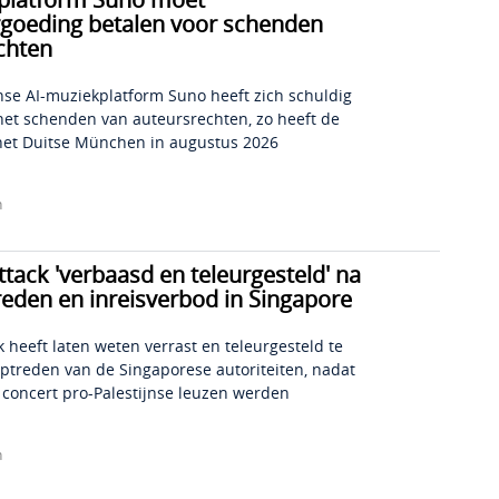
goeding betalen voor schenden
chten
se AI-muziekplatform Suno heeft zich schuldig
et schenden van auteursrechten, zo heeft de
het Duitse München in augustus 2026
n
tack 'verbaasd en teleurgesteld' na
reden en inreisverbod in Singapore
 heeft laten weten verrast en teleurgesteld te
optreden van de Singaporese autoriteiten, nadat
n concert pro-Palestijnse leuzen werden
n