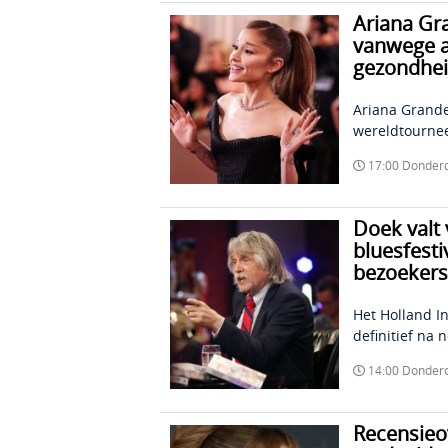
Ariana Gra
vanwege aa
gezondhe
Ariana Grande
wereldtournee
17:00 Donder
Doek valt
bluesfesti
bezoekers
Het Holland In
definitief na 
14:00 Donder
Recensieov