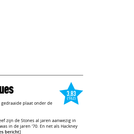
ues
3,83
(162)
gedraaide plaat onder de
eef zijn de Stones al jaren aanwezig in
was in de jaren '70. En net als Hackney
es bericht
]