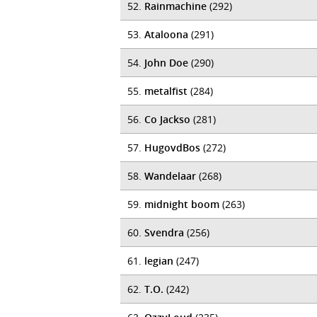
52.
Rainmachine
(292)
53.
Ataloona
(291)
54.
John Doe
(290)
55.
metalfist
(284)
56.
Co Jackso
(281)
57.
HugovdBos
(272)
58.
Wandelaar
(268)
59.
midnight boom
(263)
60.
Svendra
(256)
61.
legian
(247)
62.
T.O.
(242)