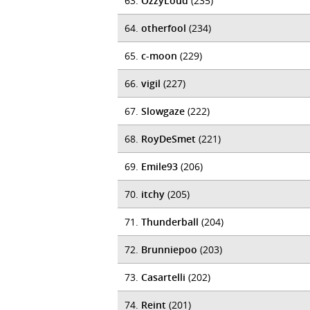
63.
OzzyLoud
(235)
64.
otherfool
(234)
65.
c-moon
(229)
66.
vigil
(227)
67.
Slowgaze
(222)
68.
RoyDeSmet
(221)
69.
Emile93
(206)
70.
itchy
(205)
71.
Thunderball
(204)
72.
Brunniepoo
(203)
73.
Casartelli
(202)
74.
Reint
(201)