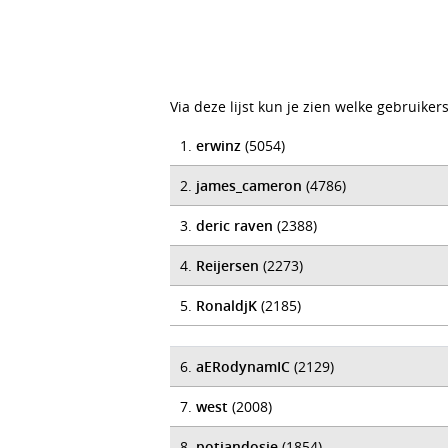
Via deze lijst kun je zien welke gebruik
1.
erwinz
(5054)
2.
james_cameron
(4786)
3.
deric raven
(2388)
4.
Reijersen
(2273)
5.
RonaldjK
(2185)
6.
aERodynamIC
(2129)
7.
west
(2008)
8.
potjandosie
(1854)