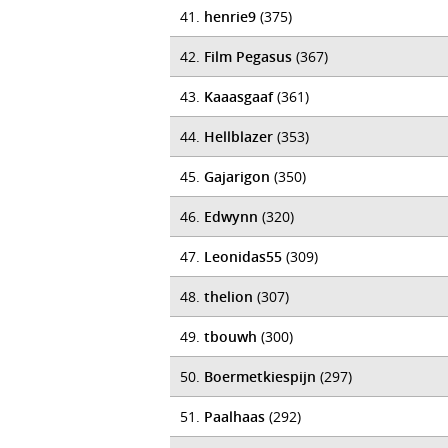
41.
henrie9
(375)
42.
Film Pegasus
(367)
43.
Kaaasgaaf
(361)
44.
Hellblazer
(353)
45.
Gajarigon
(350)
46.
Edwynn
(320)
47.
Leonidas55
(309)
48.
thelion
(307)
49.
tbouwh
(300)
50.
Boermetkiespijn
(297)
51.
Paalhaas
(292)