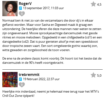
RogerV
4,5
13 september 2017, 11:03 uur
0
Normaal ben ik niet zo van de verzamelaars die door dj's in elkaar
geflanst worden. Maar voor Sasha en Digweed maak ik graag een
uitzondering. De heerljike sferen die deze mannen neer weten te zetten
zijn ongeevenaard. Mooie sprookjesachtige dancemuziek met geode
ritmes en mooie melodieen. Opgedeeld in een chillgedeelte (cd1) en een
dansgedeelte (cd2). Dat is puur genieten alsof je met een speedsboot
door tropische zeeen vaart. Een sort omgekeerde gothic waarbij zon,
witte gewaden en zorgeloosheid de toon voeren.
De ene na de andere classic komt voorbij. Dit hoort tot het beste dat de
dancemuziek in de 90's heeft voortgebracht.
trebremmit
5,0
19 februari 2022, 22:37 uur
0
Heerlijke mix inderdaad, neemt je helemaal mee terug naar het MTV's
Chill Out Zone tijdperk!