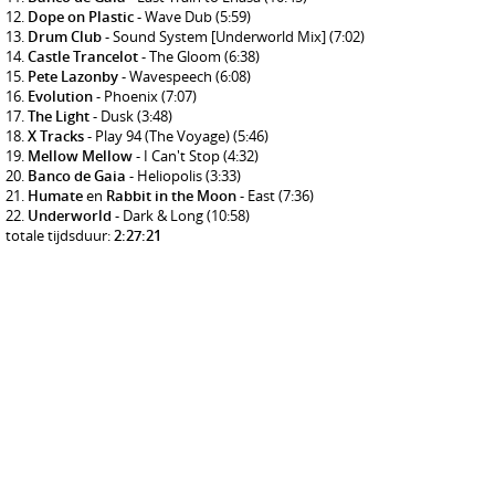
Dope on Plastic
- Wave Dub
(5:59)
Drum Club
- Sound System [Underworld Mix]
(7:02)
Castle Trancelot
- The Gloom
(6:38)
Pete Lazonby
- Wavespeech
(6:08)
Evolution
- Phoenix
(7:07)
The Light
- Dusk
(3:48)
X Tracks
- Play 94 (The Voyage)
(5:46)
Mellow Mellow
- I Can't Stop
(4:32)
Banco de Gaia
- Heliopolis
(3:33)
Humate
en
Rabbit in the Moon
- East
(7:36)
Underworld
- Dark & Long
(10:58)
totale tijdsduur:
2:27:21