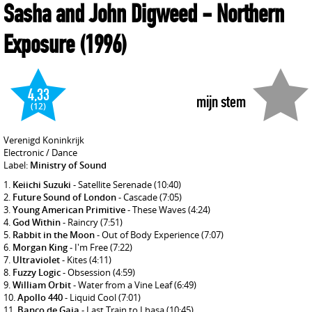
Sasha and John Digweed
- Northern
Exposure
(1996)
4,33
mijn stem
(12)
Verenigd Koninkrijk
Electronic / Dance
Label:
Ministry of Sound
Keiichi Suzuki
- Satellite Serenade
(10:40)
Future Sound of London
- Cascade
(7:05)
Young American Primitive
- These Waves
(4:24)
God Within
- Raincry
(7:51)
Rabbit in the Moon
- Out of Body Experience
(7:07)
Morgan King
- I'm Free
(7:22)
Ultraviolet
- Kites
(4:11)
Fuzzy Logic
- Obsession
(4:59)
William Orbit
- Water from a Vine Leaf
(6:49)
Apollo 440
- Liquid Cool
(7:01)
Banco de Gaia
- Last Train to Lhasa
(10:45)