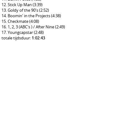
Stick Up Man
(3:39)
Goldy of the 90's
(2:52)
Boomin' in the Projects
(4:38)
Checkmate
(4:08)
1, 2, 3 (ABC's ) / After Nine
(2:49)
Youngcapstar
(2:48)
totale tijdsduur:
1:02:43