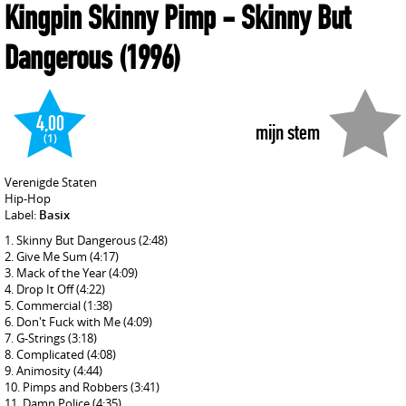
Kingpin Skinny Pimp
- Skinny But
Dangerous
(1996)
4,00
mijn stem
(1)
Verenigde Staten
Hip-Hop
Label:
Basix
Skinny But Dangerous
(2:48)
Give Me Sum
(4:17)
Mack of the Year
(4:09)
Drop It Off
(4:22)
Commercial
(1:38)
Don't Fuck with Me
(4:09)
G-Strings
(3:18)
Complicated
(4:08)
Animosity
(4:44)
Pimps and Robbers
(3:41)
Damn Police
(4:35)