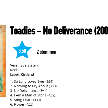
Toadies
- No Deliverance
(200
3,50
2
stemmen
Verenigde Staten
Rock
Label:
Kirtland
So Long Lovey Eyes
(3:51)
Nothing to Cry About
(3:13)
No Deliverance
(3:44)
I Am a Man of Stone
(4:22)
Song I Hate
(3:41)
Flower
(4:25)