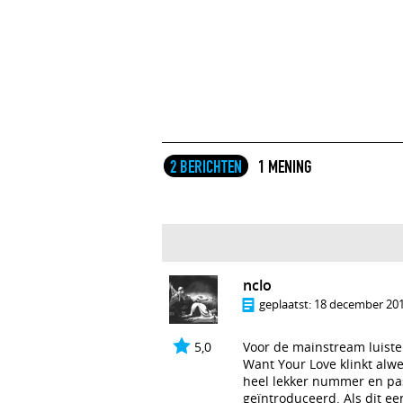
2 BERICHTEN
1 MENING
nclo
geplaatst:
18 december 201
5,0
Voor de mainstream luister
Want Your Love klinkt alwe
heel lekker nummer en past
geïntroduceerd. Als dit ee