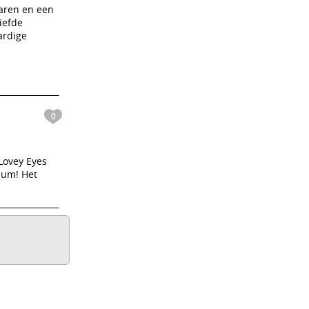
waren en een
iefde
ardige
0
Lovey Eyes
bum! Het