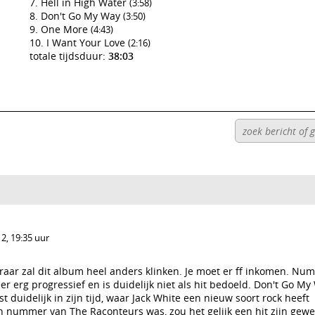
Hell in High Water
(3:58)
Don't Go My Way
(3:50)
One More
(4:43)
I Want Your Love
(2:16)
totale tijdsduur:
38:03
2, 19:35 uur
aar zal dit album heel anders klinken. Je moet er ff inkomen. Num
er erg progressief en is duidelijk niet als hit bedoeld. Don't Go My
 duidelijk in zijn tijd, waar Jack White een nieuw soort rock heeft
n nummer van The Raconteurs was, zou het gelijk een hit zijn gewe