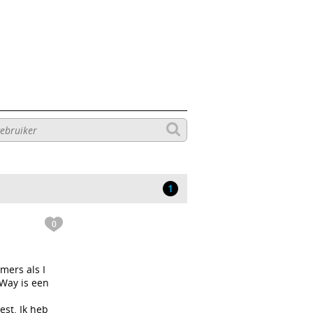
1
0
mers als I
 Way is een
est. Ik heb