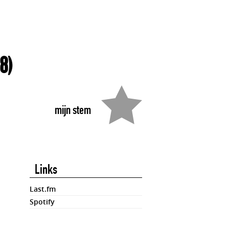
8)
mijn stem
Links
Last.fm
Spotify