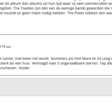
met dit album dan albums uit hun tijd waar zij veel commerciëler 
ngdom. The Toadies zijn één van de weinige bands geworden die l
ve muziek en geen hitjes nodig hebben. The Pixies hebben een wa
0:19 uur
um luister, hoe beter het wordt. Nummers als One More en So Long 
o sterk als een huis. Verhoogd naar 5 ongenaakbare sterren. Top al
verschenen. Hulde!