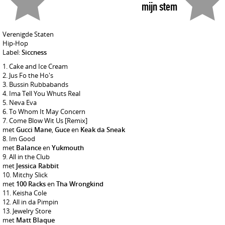
mijn stem
Verenigde Staten
Hip-Hop
Label:
Siccness
Cake and Ice Cream
Jus Fo the Ho's
Bussin Rubbabands
Ima Tell You Whuts Real
Neva Eva
To Whom It May Concern
Come Blow Wit Us [Remix]
met
Gucci Mane
,
Guce
en
Keak da Sneak
Im Good
met
Balance
en
Yukmouth
All in the Club
met
Jessica Rabbit
Mitchy Slick
met
100 Racks
en
Tha Wrongkind
Keisha Cole
All in da Pimpin
Jewelry Store
met
Matt Blaque