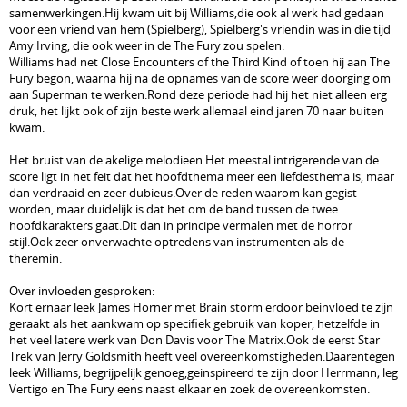
samenwerkingen.Hij kwam uit bij Williams,die ook al werk had gedaan
voor een vriend van hem (Spielberg), Spielberg's vriendin was in die tijd
Amy Irving, die ook weer in de The Fury zou spelen.
Williams had net Close Encounters of the Third Kind of toen hij aan The
Fury begon, waarna hij na de opnames van de score weer doorging om
aan Superman te werken.Rond deze periode had hij het niet alleen erg
druk, het lijkt ook of zijn beste werk allemaal eind jaren 70 naar buiten
kwam.
Het bruist van de akelige melodieen.Het meestal intrigerende van de
score ligt in het feit dat het hoofdthema meer een liefdesthema is, maar
dan verdraaid en zeer dubieus.Over de reden waarom kan gegist
worden, maar duidelijk is dat het om de band tussen de twee
hoofdkarakters gaat.Dit dan in principe vermalen met de horror
stijl.Ook zeer onverwachte optredens van instrumenten als de
theremin.
Over invloeden gesproken:
Kort ernaar leek James Horner met Brain storm erdoor beinvloed te zijn
geraakt als het aankwam op specifiek gebruik van koper, hetzelfde in
het veel latere werk van Don Davis voor The Matrix.Ook de eerst Star
Trek van Jerry Goldsmith heeft veel overeenkomstigheden.Daarentegen
leek Williams, begrijpelijk genoeg,geinspireerd te zijn door Herrmann; leg
Vertigo en The Fury eens naast elkaar en zoek de overeenkomsten.