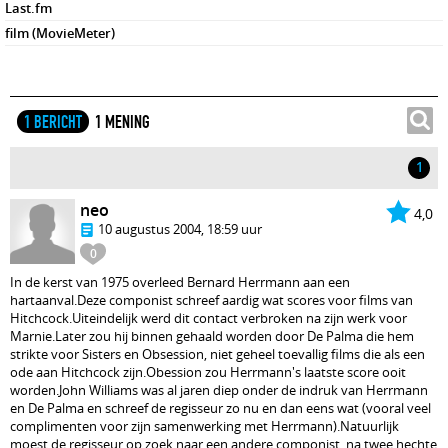
Last.fm
film (MovieMeter)
1 BERICHT
1 MENING
1
neo
4,0
10 augustus 2004, 18:59 uur
0
In de kerst van 1975 overleed Bernard Herrmann aan een
hartaanval.Deze componist schreef aardig wat scores voor films van
Hitchcock.Uiteindelijk werd dit contact verbroken na zijn werk voor
Marnie.Later zou hij binnen gehaald worden door De Palma die hem
strikte voor Sisters en Obsession, niet geheel toevallig films die als een
ode aan Hitchcock zijn.Obession zou Herrmann's laatste score ooit
worden.John Williams was al jaren diep onder de indruk van Herrmann
en De Palma en schreef de regisseur zo nu en dan eens wat (vooral veel
complimenten voor zijn samenwerking met Herrmann).Natuurlijk
moest de regisseur op zoek naar een andere componist, na twee hechte