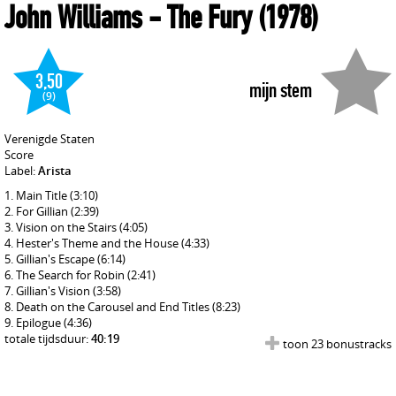
John Williams
- The Fury
(1978)
3,50
mijn stem
(9)
Verenigde Staten
Score
Label:
Arista
Main Title
(3:10)
For Gillian
(2:39)
Vision on the Stairs
(4:05)
Hester's Theme and the House
(4:33)
Gillian's Escape
(6:14)
The Search for Robin
(2:41)
Gillian's Vision
(3:58)
Death on the Carousel and End Titles
(8:23)
Epilogue
(4:36)
totale tijdsduur:
40:19
toon 23 bonustracks