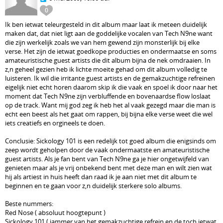
0
Ik ben ietwat teleurgesteld in dit album maar laat ik meteen duidelijk
maken dat, dat niet ligt aan de goddelijke vocalen van Tech N9ne want
die zijn werkelijk zoals we van hem gewend zijn monsterlijk bij elke
verse. Het zijn de ietwat goedkope producties en ondermaatse en soms
amateuristische guest artists die dit album bijna de nek omdraaien. In
z,n geheel gezien heb ik lichte moeite gehad om dit album volledig te
luisteren. Ik wil die irritante guest artists en de gemakzuchtige refreinen
eigelijk niet echt horen daarom skip ik die vaak en spoel ik door naar het
moment dat Tech N9ne zijn verbluffende en bovenaardse flow loslaat
op de track. Want mij god zeg ik heb het al vaak gezegd maar die man is
echt een beest als het gaat om rappen, bij bijna elke verse weet die wel
iets creatiefs en orgineels te doen.
Conclusie: Sickology 101 is een redelijk tot goed album die enigsinds om
zeep wordt geholpen door de vaak ondermaatste en amateuristische
guest artists. Als je fan bent van Tech N9ne ga je hier ongetwijfeld van
genieten maar als je vrij onbekend bent met deze man en wilt zien wat
hij als artiest in huis heeft dan raad ik je aan niet met dit album te
beginnen en te gaan voor z,n duidelijk sterkere solo albums.
Beste nummers:
Red Nose ( absoluut hoogtepunt )
Sickology 101 ( jammer van het gemakzuchtige refrein en de toch ietwat