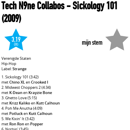
Tech N9ne Collabos
- Sickology 101
(2009)
3,19
mijn stem
(8)
Verenigde Staten
Hip-Hop
Label:
Strange
Sickology 101
(3:42)
met
Chino XL
en
Crooked I
Midwest Choppers 2
(4:34)
met
K-Dean
en
Krayzie Bone
Ghetto Love
(5:15)
met
Krizz Kaliko
en
Kutt Calhoun
Poh Me Anutha
(4:09)
met
Potluck
en
Kutt Calhoun
We Kixin' It
(3:42)
met
Ron Ron
en
Popper
Nothin'
(3:45)