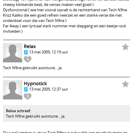
cheesy klinkende beat, de verses maken veel goed )
Dysfunctional ( wie hier vooral opvalt is de rechterhand van Tech N9ne
Krizz Kaliko die een goed refrein neerzet en een sterke verse die niet
onderdoet voor die van Tech N9ne )
Far Away ( een lyricaal sterk nummer met diepgang en een beetje rock
invloeden )
Relax
13 mei 2009, 12:19 uur
0
Tech N9ne gebruikt autotune... ja.
Hypnotick
13 mei 2009, 12:37 uur
0
Relax schreef
:
Tech N9ne gebruikt autotune... ja.
Da,s wel jammer ja, maar Tech N9ne is natuurlijk een muzikale genie en