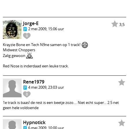
Jorge-E
3,5
2 mei 2009, 15:06 uur
0
😄
Krayzie Bone en Tech N9ne samen op 1 track!
Midwest Choppers
🙇
Zalig gewoon
Red Nose is inderdaad een leuke track.
Rene1979
4 mei 2009, 23:03 uur
0
1e track is baas! de rest is een beetje zozo.... Niet echt super... 2.5 net
geen hele voldoende
Hypnotick
6 mei 2009, 10:00 uur