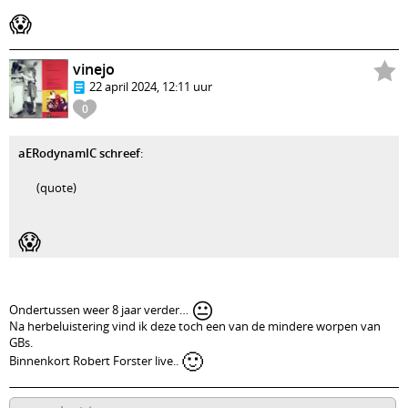
😱
vinejo
22 april 2024, 12:11 uur
0
aERodynamIC schreef
:
(quote)
😱
😐
Ondertussen weer 8 jaar verder…
Na herbeluistering vind ik deze toch een van de mindere worpen van
GBs.
🙂
Binnenkort Robert Forster live..