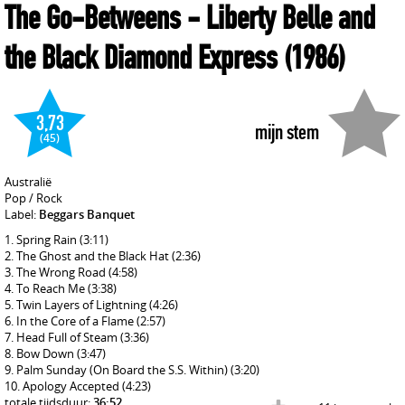
The Go-Betweens
- Liberty Belle and
the Black Diamond Express
(1986)
3,73
mijn stem
(45)
Australië
Pop / Rock
Label:
Beggars Banquet
Spring Rain
(3:11)
The Ghost and the Black Hat
(2:36)
The Wrong Road
(4:58)
To Reach Me
(3:38)
Twin Layers of Lightning
(4:26)
In the Core of a Flame
(2:57)
Head Full of Steam
(3:36)
Bow Down
(3:47)
Palm Sunday (On Board the S.S. Within)
(3:20)
Apology Accepted
(4:23)
totale tijdsduur:
36:52