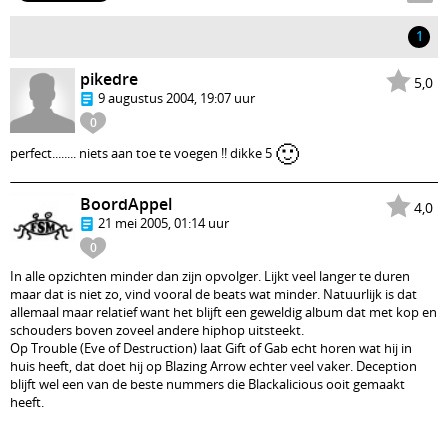
1
pikedre
5,0
9 augustus 2004, 19:07 uur
0
🙂
perfect........ niets aan toe te voegen !! dikke 5
BoordAppel
4,0
21 mei 2005, 01:14 uur
0
In alle opzichten minder dan zijn opvolger. Lijkt veel langer te duren
maar dat is niet zo, vind vooral de beats wat minder. Natuurlijk is dat
allemaal maar relatief want het blijft een geweldig album dat met kop en
schouders boven zoveel andere hiphop uitsteekt.
Op Trouble (Eve of Destruction) laat Gift of Gab echt horen wat hij in
huis heeft, dat doet hij op Blazing Arrow echter veel vaker. Deception
blijft wel een van de beste nummers die Blackalicious ooit gemaakt
heeft.