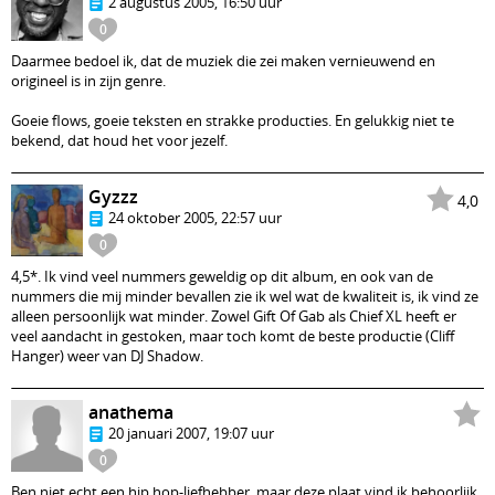
2 augustus 2005, 16:50 uur
0
Daarmee bedoel ik, dat de muziek die zei maken vernieuwend en
origineel is in zijn genre.
Goeie flows, goeie teksten en strakke producties. En gelukkig niet te
bekend, dat houd het voor jezelf.
Gyzzz
4,0
24 oktober 2005, 22:57 uur
0
4,5*. Ik vind veel nummers geweldig op dit album, en ook van de
nummers die mij minder bevallen zie ik wel wat de kwaliteit is, ik vind ze
alleen persoonlijk wat minder. Zowel Gift Of Gab als Chief XL heeft er
veel aandacht in gestoken, maar toch komt de beste productie (Cliff
Hanger) weer van DJ Shadow.
anathema
20 januari 2007, 19:07 uur
0
Ben niet echt een hip hop-liefhebber, maar deze plaat vind ik behoorlijk