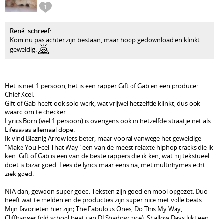
1
René. schreef
:
Kom nu pas achter zijn bestaan, maar hoop gedownload en klinkt
🙇
geweldig.
Het is niet 1 persoon, het is een rapper Gift of Gab en een producer
Chief Xcel.
Gift of Gab heeft ook solo werk, wat vrijwel hetzelfde klinkt, dus ook
waard om te checken.
Lyrics Born (wel 1 persoon) is overigens ook in hetzelfde straatje net als
Lifesavas allemaal dope.
Ik vind Blaznig Arrow iets beter, maar vooral vanwege het geweldige
"Make You Feel That Way" een van de meest relaxte hiphop tracks die ik
ken. Gift of Gab is een van de beste rappers die ik ken, wat hij tekstueel
doet is bizar goed. Lees de lyrics maar eens na, met multirhymes echt
ziek goed.
NIA dan, gewoon super goed. Teksten zijn goed en mooi opgezet. Duo
heeft wat te melden en de producties zijn super nice met volle beats.
Mijn favorieten hier zijn; The Fabulous Ones, Do This My Way,
Cliffhanger (old school beat van DJ Shadow nice), Shallow Days lijkt een