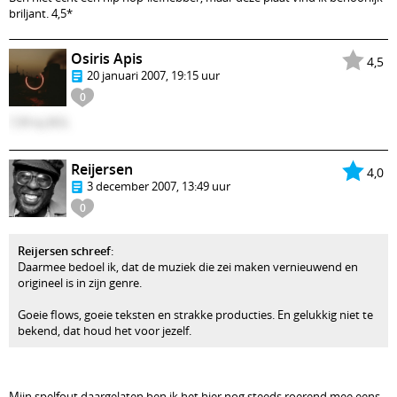
briljant. 4,5*
Osiris Apis
4,5
20 januari 2007, 19:15 uur
0
7,99 bij BOL
Reijersen
4,0
3 december 2007, 13:49 uur
0
Reijersen schreef
:
Daarmee bedoel ik, dat de muziek die zei maken vernieuwend en
origineel is in zijn genre.
Goeie flows, goeie teksten en strakke producties. En gelukkig niet te
bekend, dat houd het voor jezelf.
Mijn spelfout daargelaten ben ik het hier nog steeds roerend mee eens.