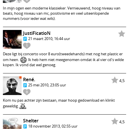
In mijn ogen een moderne klassieker. Vernieuwend, hoog niveau van
beats, hoog niveau van mc, positivisme en veel uiteenlopende
nummers (voor ieder wat wils).
JustiFicatioN
21 maart 2010, 16:44 uur
1
Deze ligt bij concerto voor 8 euro(tweedehands) met nog het plastic er
😄
om heen.
Ik heb hem niet meegenomen omdat ik al vier cd's wilde
kopen. Ik vond dat wel genoeg.
René.
4,5
25 mei 2010, 23:05 uur
0
Kom nu pas achter zijn bestaan, maar hoop gedownload en klinkt
🙇
geweldig.
Shelter
4,5
18 november 2013, 02:55 uur