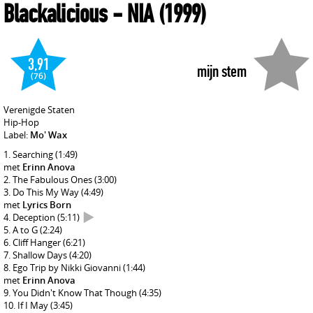
Blackalicious
- NIA
(1999)
3,91
mijn stem
(76)
Verenigde Staten
Hip-Hop
Label:
Mo' Wax
Searching
(1:49)
met
Erinn Anova
The Fabulous Ones
(3:00)
Do This My Way
(4:49)
met
Lyrics Born
Deception
(5:11)
A to G
(2:24)
Cliff Hanger
(6:21)
Shallow Days
(4:20)
Ego Trip by Nikki Giovanni
(1:44)
met
Erinn Anova
You Didn't Know That Though
(4:35)
If I May
(3:45)