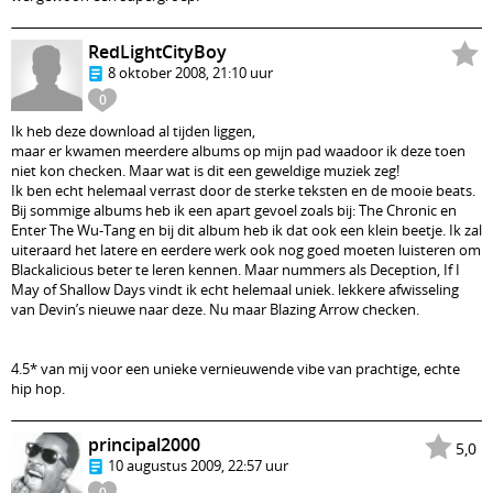
RedLightCityBoy
8 oktober 2008, 21:10 uur
0
Ik heb deze download al tijden liggen,
maar er kwamen meerdere albums op mijn pad waadoor ik deze toen
niet kon checken. Maar wat is dit een geweldige muziek zeg!
Ik ben echt helemaal verrast door de sterke teksten en de mooie beats.
Bij sommige albums heb ik een apart gevoel zoals bij: The Chronic en
Enter The Wu-Tang en bij dit album heb ik dat ook een klein beetje. Ik zal
uiteraard het latere en eerdere werk ook nog goed moeten luisteren om
Blackalicious beter te leren kennen. Maar nummers als Deception, If I
May of Shallow Days vindt ik echt helemaal uniek. lekkere afwisseling
van Devin’s nieuwe naar deze. Nu maar Blazing Arrow checken.
4.5* van mij voor een unieke vernieuwende vibe van prachtige, echte
hip hop.
principal2000
5,0
10 augustus 2009, 22:57 uur
0