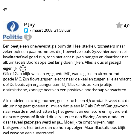
4*
P Jay
4,0
7 maart 2008, 21:58 uur
0
Een beetje een onevewichtig album dit. Heel sterke uitschieters maar
zeker ook een paar nummers die, hoewel ze zoals Gyzzz hierboven zei
kwalitatief wel goed zijn, toch niet echt blijven hangen en daardoor het
album (zoals Boordappel zei) lang doen lijken. Alles is dus al gezegd
🙂
eigenlijk.
Gift of Gab blijft wel een erg goede MC, wat zeg ik een uitmuntend
goede MC. Zijn flows grijpen je echt naar de keel en zuigen al je aandacht
op! De beats zijn erg aangenaam. Bij 'Blackalicious' kan je altijd
optimistische, zonnige beats en een positieve boodschap verwachten.
Alle nadelen in acht genomen, geef ik toch een 4,5 omdat ik weet dat dit
album nog gaat groeien bij mij en dat je een MC als Gift of Gab gewoon
naar waarde moet schatten bij het geven van een score en hij verdient
die score gewoon! Ik vind dit iets sterker dan Blazing Arrow omdat er
daar teveel gezongen werd en ja... Moeilijk te omschrijven, mijn
buikgevoel is hier beter dan op hun opvolger. Maar Blackalicious blijft
wel gewoon een supergroep!