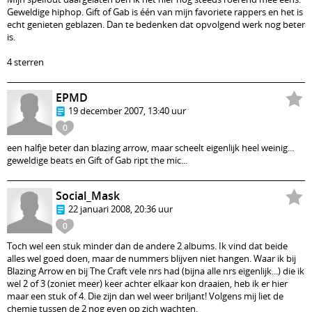
Geweldige hiphop. Gift of Gab is één van mijn favoriete rappers en het is
echt genieten geblazen. Dan te bedenken dat opvolgend werk nog beter
is.
4 sterren
EPMD
19 december 2007, 13:40 uur
0
een halfje beter dan blazing arrow, maar scheelt eigenlijk heel weinig...
geweldige beats en Gift of Gab ript the mic...
Social_Mask
22 januari 2008, 20:36 uur
0
Toch wel een stuk minder dan de andere 2 albums. Ik vind dat beide
alles wel goed doen, maar de nummers blijven niet hangen. Waar ik bij
Blazing Arrow en bij The Craft vele nrs had (bijna alle nrs eigenlijk...) die ik
wel 2 of 3 (zoniet meer) keer achter elkaar kon draaien, heb ik er hier
maar een stuk of 4. Die zijn dan wel weer briljant! Volgens mij liet de
chemie tussen de 2 nog even op zich wachten.