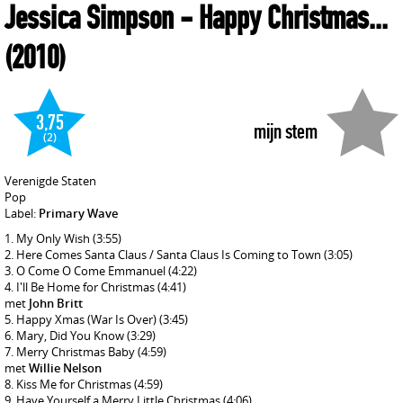
Jessica Simpson
- Happy Christmas...
(2010)
3,75
mijn stem
(2)
Verenigde Staten
Pop
Label:
Primary Wave
My Only Wish
(3:55)
Here Comes Santa Claus / Santa Claus Is Coming to Town
(3:05)
O Come O Come Emmanuel
(4:22)
I'll Be Home for Christmas
(4:41)
met
John Britt
Happy Xmas (War Is Over)
(3:45)
Mary, Did You Know
(3:29)
Merry Christmas Baby
(4:59)
met
Willie Nelson
Kiss Me for Christmas
(4:59)
Have Yourself a Merry Little Christmas
(4:06)