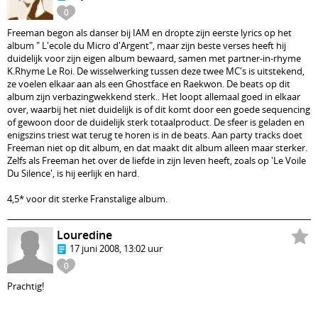
0
Freeman begon als danser bij IAM en dropte zijn eerste lyrics op het
album " L'ecole du Micro d'Argent", maar zijn beste verses heeft hij
duidelijk voor zijn eigen album bewaard, samen met partner-in-rhyme
K.Rhyme Le Roi. De wisselwerking tussen deze twee MC's is uitstekend,
ze voelen elkaar aan als een Ghostface en Raekwon. De beats op dit
album zijn verbazingwekkend sterk.. Het loopt allemaal goed in elkaar
over, waarbij het niet duidelijk is of dit komt door een goede sequencing
of gewoon door de duidelijk sterk totaalproduct. De sfeer is geladen en
enigszins triest wat terug te horen is in de beats. Aan party tracks doet
Freeman niet op dit album, en dat maakt dit album alleen maar sterker.
Zelfs als Freeman het over de liefde in zijn leven heeft, zoals op 'Le Voile
Du Silence', is hij eerlijk en hard.
4,5* voor dit sterke Franstalige album.
Louredine
17 juni 2008, 13:02 uur
0
Prachtig!