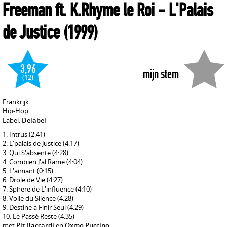
Freeman ft. K.Rhyme le Roi
- L'Palais
de Justice
(1999)
3,96
mijn stem
(12)
Frankrijk
Hip-Hop
Label:
Delabel
Intrus
(2:41)
L'palais de Justice
(4:17)
Qui S'absente
(4:28)
Combien J'al Rame
(4:04)
L'aimant
(0:15)
Drole de Vie
(4:27)
Sphere de L'influence
(4:10)
Voile du Silence
(4:28)
Destine a Finir Seul
(4:29)
Le Passé Reste
(4:35)
met
Pit Baccardi
en
Oxmo Puccino