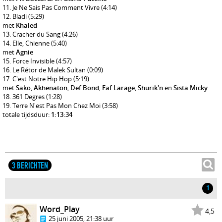
Je Ne Sais Pas Comment Vivre
(4:14)
Bladi
(5:29)
met
Khaled
Cracher du Sang
(4:26)
Elle, Chienne
(5:40)
met
Agnie
Force Invisible
(4:57)
Le Rétor de Malek Sultan
(0:09)
C'est Notre Hip Hop
(5:19)
met
Sako
,
Akhenaton
,
Def Bond
,
Faf Larage
,
Shurik'n
en
Sista Micky
361 Degres
(1:28)
Terre N'est Pas Mon Chez Moi
(3:58)
totale tijdsduur:
1:13:34
3 BERICHTEN
1
Word_Play
4,5
25 juni 2005, 21:38 uur