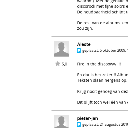
waarom). Met de geniale op
discorock met fijne solo's 
De houdbaarheid schijnt to
De rest van de albums ken i
zou zijn.
Aleste
geplaatst:
5 oktober 2009, 
5,0
Fire in the discooww !!!
En dat is het zeker !! Albu
Teksten slaan nergens op..
Krijg nooit genoeg van de
Dit blijft toch wel één va
pieter-jan
geplaatst:
21 augustus 2010