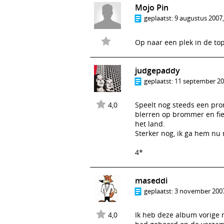
Mojo Pin
geplaatst:
9 augustus 2007,
Op naar een plek in de to
judgepaddy
geplaatst:
11 september 20
4,0
Speelt nog steeds een pro
blerren op brommer en fiet
het land.
Sterker nog, ik ga hem nu 
4*
maseddi
geplaatst:
3 november 2007
4,0
Ik heb deze album vorige