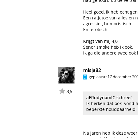
had gehoord op de verzame
Heel goed, ik heb echt ge
Een ratjetoe van alles en 
agressief, humoristisch.
En..erotisch.
Krijgt van mij 4,0
Senor smoke heb ik ook.
Ik ga die andere twee ook
misja82
geplaatst:
17 december 200
3,5
aERodynamIC schreef
:
Ik herken dat ook: vond 
beperkte houdbaarheid.
Na jaren heb ik deze weer