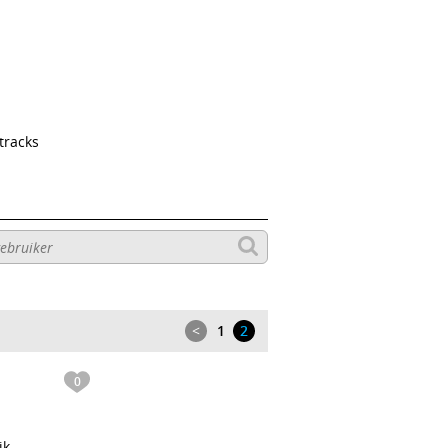
tracks
<
1
2
0
ik