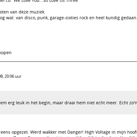
l cd "We Love You...So Love Us Three "
noten van deze muziek.
nog wat: van disco, punk, garage-sixties rock en heel kundig gedaa
 kopen
8, 20:06 uur
hem erg leuk in het begin, maar draai hem niet echt meer. Echt zo'
 eens opgezet. Werd wakker met Danger! High Voltage in mijn hoof