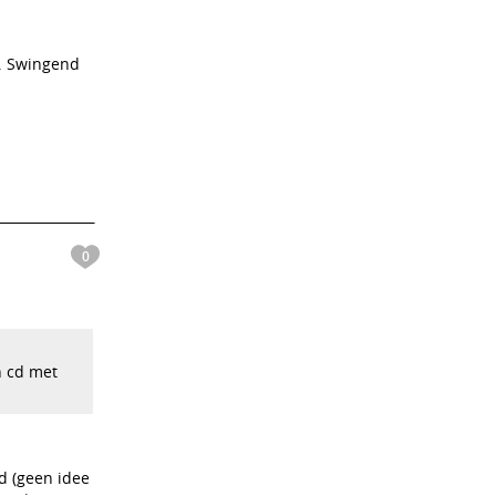
n. Swingend
0
n cd met
d (geen idee