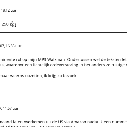
 18:12 uur
👍
p 250
07, 16:35 uur
minente rol op mijn MP3 Walkman. Ondertussen wel de teksten lett
s, waardoor een lichtelijk ordeverstoring in het anders zo rustige
maar weerns opzetten, ik krijg zo bezoek
, 11:57 uur
 maand laten overkomen uit de US via Amazon nadat ik een numme