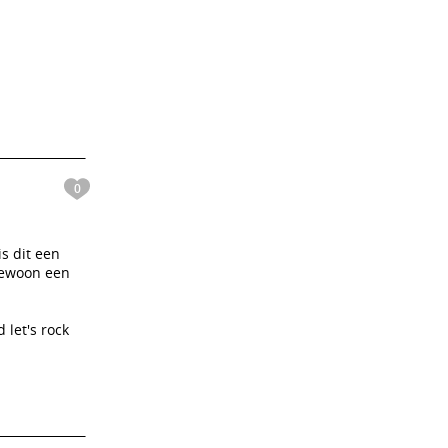
0
is dit een
 gewoon een
 let's rock