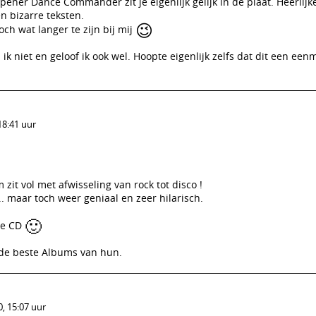
ener Dance Commander zit je eigenlijk gelijk in de plaat. Heerlijk
en bizarre teksten.
😉
ch wat langer te zijn bij mij
k niet en geloof ik ook wel. Hoopte eigenlijk zelfs dat dit een eenm
18:41 uur
m zit vol met afwisseling van rock tot disco !
. maar toch weer geniaal en zeer hilarisch.
🙂
ze CD
n de beste Albums van hun.
, 15:07 uur