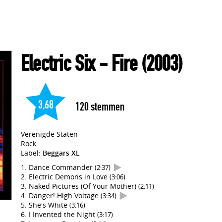
Electric Six
- Fire
(2003)
3,68
120
stemmen
Verenigde Staten
Rock
Label:
Beggars XL
Dance Commander
(2:37)
Electric Demons in Love
(3:06)
Naked Pictures (Of Your Mother)
(2:11)
Danger! High Voltage
(3:34)
She's White
(3:16)
I Invented the Night
(3:17)