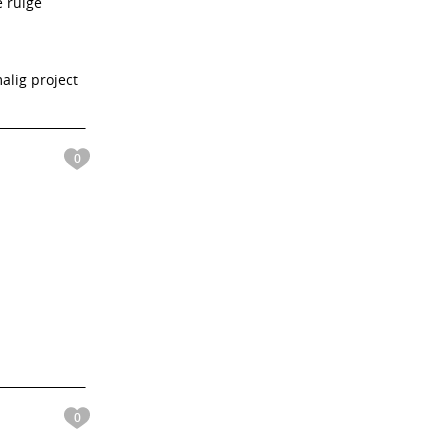
e ruige
alig project
0
0