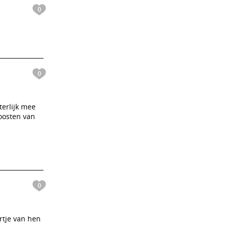
0
0
erlijk mee
 oosten van
0
rtje van hen