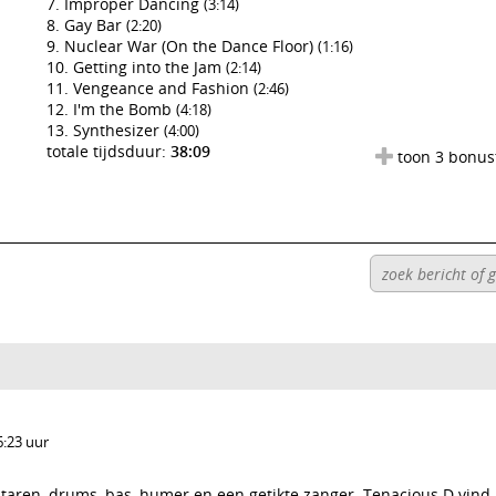
Improper Dancing
(3:14)
Gay Bar
(2:20)
Nuclear War (On the Dance Floor)
(1:16)
Getting into the Jam
(2:14)
Vengeance and Fashion
(2:46)
I'm the Bomb
(4:18)
Synthesizer
(4:00)
totale tijdsduur:
38:09
toon 3 bonus
6:23 uur
taren, drums, bas, humer en een getikte zanger. Tenacious D vind 