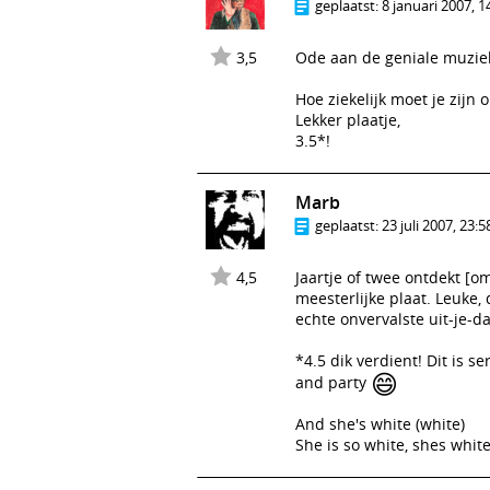
geplaatst:
8 januari 2007, 1
3,5
Ode aan de geniale muziek 
Hoe ziekelijk moet je zij
Lekker plaatje,
3.5*!
Marb
geplaatst:
23 juli 2007, 23:5
4,5
Jaartje of twee ontdekt [om
meesterlijke plaat. Leuke,
echte onvervalste uit-je-da
*4.5 dik verdient! Dit is se
😄
and party
And she's white (white)
She is so white, shes white 