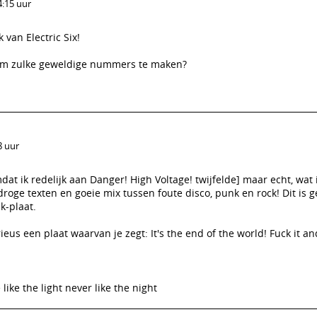
4:15 uur
van Electric Six!
n om zulke geweldige nummers te maken?
8 uur
dat ik redelijk aan Danger! High Voltage! twijfelde] maar echt, wat 
 droge texten en goeie mix tussen foute disco, punk en rock! Dit is
k-plaat.
rieus een plaat waarvan je zegt: It's the end of the world! Fuck it and
like the light never like the night