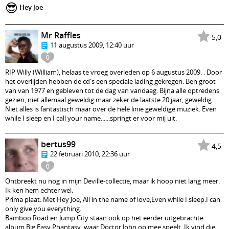
😎
Hey Joe
Mr Raffles
5,0
11 augustus 2009, 12:40 uur
0
RIP Willy (William), helaas te vroeg overleden op 6 augustus 2009. . Door
het overlijden hebben de cd's een speciale lading gekregen. Ben groot
van van 1977 en gebleven tot de dag van vandaag. Bijna alle optredens
gezien, niet allemaal geweldig maar zeker de laatste 20 jaar, geweldig.
Niet alles is fantastisch maar over de hele linie geweldige muziek. Even
while I sleep en I call your name......springt er voor mij uit.
bertus99
4,5
22 februari 2010, 22:36 uur
0
Ontbreekt nu nog in mijn Deville-collectie, maar ik hoop niet lang meer.
Ik ken hem echter wel.
Prima plaat: Met Hey Joe, All in the name of love,Even while I sleep.I can
only give you everything.
Bamboo Road en Jump City staan ook op het eerder uitgebrachte
album Big Easy Phantasy, waar Doctor John op mee speelt. Ik vind die