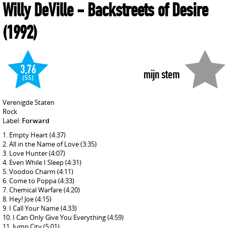
Willy DeVille
- Backstreets of Desire
(1992)
3,76
mijn stem
(55)
Verenigde Staten
Rock
Label:
Forward
Empty Heart
(4:37)
All in the Name of Love
(3:35)
Love Hunter
(4:07)
Even While I Sleep
(4:31)
Voodoo Charm
(4:11)
Come to Poppa
(4:33)
Chemical Warfare
(4:20)
Hey! Joe
(4:15)
I Call Your Name
(4:33)
I Can Only Give You Everything
(4:59)
Jump City
(5:01)