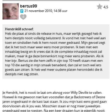
bertus99
4,5
21 november 2010, 14:38 uur
0
Hendrik68 schreef
:
Heb de plaat al sinds de release in huis, maar eerlijk gezegd heb ik
hem destijds nooit volledig beluisterd. Ik vond het niet heel veel aan
toen en sindsdien heb ik hem nooit meer gedraaid. Mijn gevoel zegt
dat ik het toch maar weer eens moet proberen. Ik ben met een
inhaalslag bezig en ik vrees dat ik de complete inhaalslag nooit zal
maken, maar ik ga deze binnenkort nog meer eens proberen. Als ik
hier bijv. Bertus zie die hem zelfs in zijn top 10 heeft staan met een
top 10 die aardig in mijn smaak benaderd, dan zal er toch wel iets
goeds aan zitten. Ik heb wel meer oudere platen herontdekt die ik
destijds niet zag zitten.
Je Hendrik, het is nooit te laat om alsnog voor Willy Deville te vallen.
Hoewel ik me gewoon niet kan voostellen dat je Backstreets of Desire
jaren ongedraaid in de kast laat staan. Ik zou mijn kast eens goed gaan
doorvlooien als ik jou was. Misschien staan er nog meer juweeltjes
ongedraaid weg te roesten. Na een keer draaien kun je eigenlijk nooit