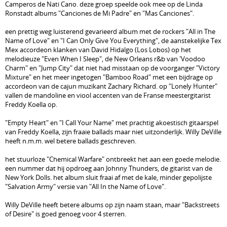
Camperos de Nati Cano. deze groep speelde ook mee op de Linda
Ronstadt albums "Canciones de Mi Padre" en "Mas Canciones".
een prettig weg luisterend gevarieerd album met de rockers "All in The
Name of Love" en "I Can Only Give You Everything", de aanstekelijke Tex
Mex accordeon klanken van David Hidalgo (Los Lobos) op het
melodieuze "Even When I Sleep", de New Orleans r&b van 'Voodoo
Charm" en "Jump City" dat niet had misstaan op de voorganger "Victory
Mixture" en het meer ingetogen "Bamboo Road" met een bijdrage op
accordeon van de cajun muzikant Zachary Richard. op "Lonely Hunter"
vallen de mandoline en viool accenten van de Franse meestergitarist
Freddy Koella op.
"Empty Heart" en "I Call Your Name" met prachtig akoestisch gitaarspel
van Freddy Koella, zijn fraaie ballads maar niet uitzonderlijk. Willy DeVille
heeft n.m.m. wel betere ballads geschreven.
het stuurloze "Chemical Warfare" ontbreekt het aan een goede melodie.
een nummer dat hij opdroeg aan Johnny Thunders, de gitarist van de
New York Dolls. het album sluit fraai af met de kale, minder gepolijste
"Salvation Army" versie van "All In the Name of Love".
Willy DeVille heeft betere albums op zijn naam staan, maar "Backstreets
of Desire" is goed genoeg voor 4 sterren.