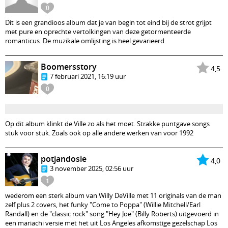
0
Dit is een grandioos album dat je van begin tot eind bij de strot grijpt
met pure en oprechte vertolkingen van deze getormenteerde
romanticus. De muzikale omlijsting is heel gevarieerd.
Boomersstory
4,5
7 februari 2021, 16:19 uur
0
Op dit album klinkt de Ville zo als het moet. Strakke puntgave songs
stuk voor stuk. Zoals ook op alle andere werken van voor 1992
potjandosie
4,0
3 november 2025, 02:56 uur
1
wederom een sterk album van Willy DeVille met 11 originals van de man
zelf plus 2 covers, het funky "Come to Poppa" (Willie Mitchell/Earl
Randall) en de "classic rock" song "Hey Joe" (Billy Roberts) uitgevoerd in
een mariachi versie met het uit Los Angeles afkomstige gezelschap Los