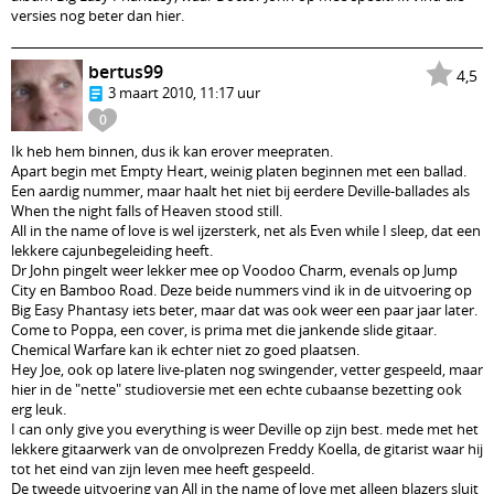
versies nog beter dan hier.
bertus99
4,5
3 maart 2010, 11:17 uur
0
Ik heb hem binnen, dus ik kan erover meepraten.
Apart begin met Empty Heart, weinig platen beginnen met een ballad.
Een aardig nummer, maar haalt het niet bij eerdere Deville-ballades als
When the night falls of Heaven stood still.
All in the name of love is wel ijzersterk, net als Even while I sleep, dat een
lekkere cajunbegeleiding heeft.
Dr John pingelt weer lekker mee op Voodoo Charm, evenals op Jump
City en Bamboo Road. Deze beide nummers vind ik in de uitvoering op
Big Easy Phantasy iets beter, maar dat was ook weer een paar jaar later.
Come to Poppa, een cover, is prima met die jankende slide gitaar.
Chemical Warfare kan ik echter niet zo goed plaatsen.
Hey Joe, ook op latere live-platen nog swingender, vetter gespeeld, maar
hier in de "nette" studioversie met een echte cubaanse bezetting ook
erg leuk.
I can only give you everything is weer Deville op zijn best. mede met het
lekkere gitaarwerk van de onvolprezen Freddy Koella, de gitarist waar hij
tot het eind van zijn leven mee heeft gespeeld.
De tweede uitvoering van All in the name of love met alleen blazers sluit