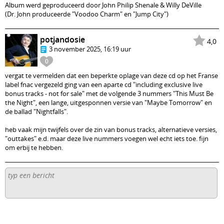
Album werd geproduceerd door John Philip Shenale & Willy DeVille
(Dr. John produceerde "Voodoo Charm" en "Jump City")
potjandosie
4,0
3 november 2025, 16:19 uur
0
vergat te vermelden dat een beperkte oplage van deze cd op het Franse
label fnac vergezeld ging van een aparte cd "including exclusive live
bonus tracks - not for sale" met de volgende 3 nummers "This Must Be
the Night", een lange, uitgesponnen versie van "Maybe Tomorrow" en
de ballad "Nightfalls".
heb vaak mijn twijfels over de zin van bonus tracks, alternatieve versies,
"outtakes" e.d. maar deze live nummers voegen wel echt iets toe. fijn
om erbij te hebben.