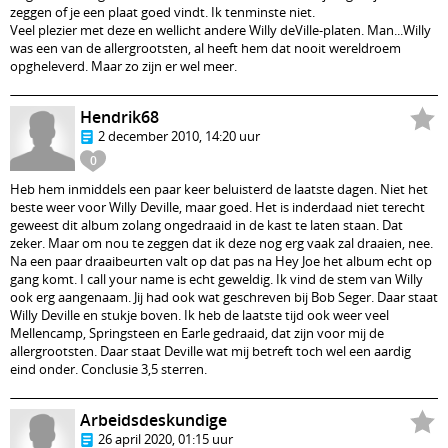
zeggen of je een plaat goed vindt. Ik tenminste niet.
Veel plezier met deze en wellicht andere Willy deVille-platen. Man...Willy
was een van de allergrootsten, al heeft hem dat nooit wereldroem
opgheleverd. Maar zo zijn er wel meer.
Hendrik68
2 december 2010, 14:20 uur
0
Heb hem inmiddels een paar keer beluisterd de laatste dagen. Niet het
beste weer voor Willy Deville, maar goed. Het is inderdaad niet terecht
geweest dit album zolang ongedraaid in de kast te laten staan. Dat
zeker. Maar om nou te zeggen dat ik deze nog erg vaak zal draaien, nee.
Na een paar draaibeurten valt op dat pas na Hey Joe het album echt op
gang komt. I call your name is echt geweldig. Ik vind de stem van Willy
ook erg aangenaam. Jij had ook wat geschreven bij Bob Seger. Daar staat
Willy Deville en stukje boven. Ik heb de laatste tijd ook weer veel
Mellencamp, Springsteen en Earle gedraaid, dat zijn voor mij de
allergrootsten. Daar staat Deville wat mij betreft toch wel een aardig
eind onder. Conclusie 3,5 sterren.
Arbeidsdeskundige
26 april 2020, 01:15 uur