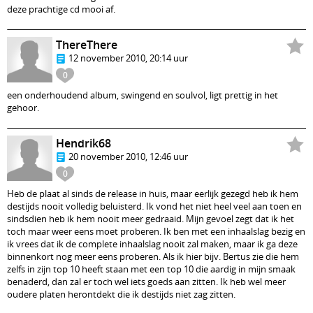
deze prachtige cd mooi af.
ThereThere
12 november 2010, 20:14 uur
0
een onderhoudend album, swingend en soulvol, ligt prettig in het
gehoor.
Hendrik68
20 november 2010, 12:46 uur
0
Heb de plaat al sinds de release in huis, maar eerlijk gezegd heb ik hem
destijds nooit volledig beluisterd. Ik vond het niet heel veel aan toen en
sindsdien heb ik hem nooit meer gedraaid. Mijn gevoel zegt dat ik het
toch maar weer eens moet proberen. Ik ben met een inhaalslag bezig en
ik vrees dat ik de complete inhaalslag nooit zal maken, maar ik ga deze
binnenkort nog meer eens proberen. Als ik hier bijv. Bertus zie die hem
zelfs in zijn top 10 heeft staan met een top 10 die aardig in mijn smaak
benaderd, dan zal er toch wel iets goeds aan zitten. Ik heb wel meer
oudere platen herontdekt die ik destijds niet zag zitten.