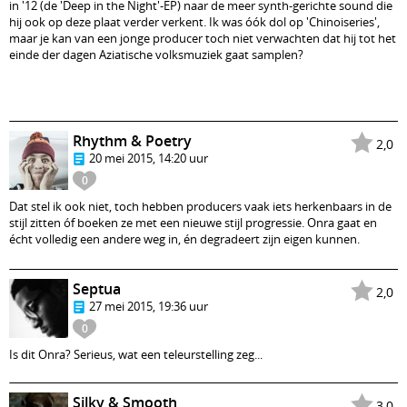
in '12 (de 'Deep in the Night'-EP) naar de meer synth-gerichte sound die
hij ook op deze plaat verder verkent. Ik was óók dol op 'Chinoiseries',
maar je kan van een jonge producer toch niet verwachten dat hij tot het
einde der dagen Aziatische volksmuziek gaat samplen?
Rhythm & Poetry
2,0
20 mei 2015, 14:20 uur
0
Dat stel ik ook niet, toch hebben producers vaak iets herkenbaars in de
stijl zitten óf boeken ze met een nieuwe stijl progressie. Onra gaat en
écht volledig een andere weg in, én degradeert zijn eigen kunnen.
Septua
2,0
27 mei 2015, 19:36 uur
0
Is dit Onra? Serieus, wat een teleurstelling zeg...
Silky & Smooth
3,0