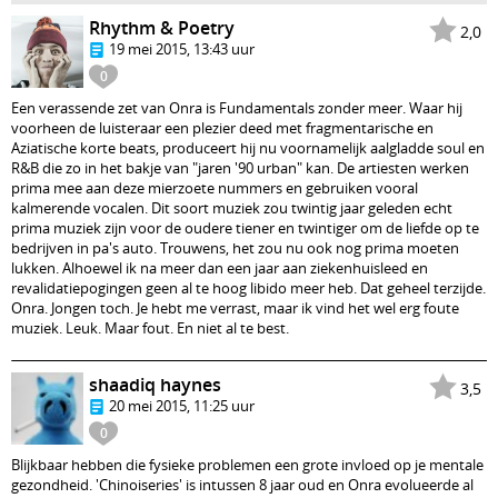
Rhythm & Poetry
2,0
19 mei 2015, 13:43 uur
0
Een verassende zet van Onra is Fundamentals zonder meer. Waar hij
voorheen de luisteraar een plezier deed met fragmentarische en
Aziatische korte beats, produceert hij nu voornamelijk aalgladde soul en
R&B die zo in het bakje van "jaren '90 urban" kan. De artiesten werken
prima mee aan deze mierzoete nummers en gebruiken vooral
kalmerende vocalen. Dit soort muziek zou twintig jaar geleden echt
prima muziek zijn voor de oudere tiener en twintiger om de liefde op te
bedrijven in pa's auto. Trouwens, het zou nu ook nog prima moeten
lukken. Alhoewel ik na meer dan een jaar aan ziekenhuisleed en
revalidatiepogingen geen al te hoog libido meer heb. Dat geheel terzijde.
Onra. Jongen toch. Je hebt me verrast, maar ik vind het wel erg foute
muziek. Leuk. Maar fout. En niet al te best.
shaadiq haynes
3,5
20 mei 2015, 11:25 uur
0
Blijkbaar hebben die fysieke problemen een grote invloed op je mentale
gezondheid. 'Chinoiseries' is intussen 8 jaar oud en Onra evolueerde al