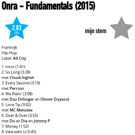
Onra
- Fundamentals
(2015)
2,83
mijn stem
(6)
Frankrijk
Hip-Hop
Label:
All City
Intro
(1:41)
So Long
(3:28)
met
Chuck Inglish
Every Second
(3:19)
met
Perrion
We Ridin'
(3:08)
met
Daz Dillinger
en
Olivier Daysoul
Love Tip
(3:02)
met
MC Melodee
Over & Over
(3:55)
met
Do or Die
en
Johnny P
Money
(1:52)
Vibe with U
(3:45)