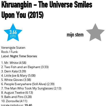
Khruangbin
- The Universe Smiles
Upon You
(2015)
3,66
mijn stem
(71)
Verenigde Staten
Rock / Funk
Label:
Night Time Stories
Mr. White
(4:58)
Two Fish and an Elephant
(3:33)
Dern Kala
(3:39)
Little Joe & Mary
(5:08)
White Gloves
(3:38)
People Everywhere (Still Alive)
(2:39)
The Man Who Took My Sunglasses
(2:13)
August Twelve
(6:13)
Balls and Pins
(3:28)
Zionsville
(4:11)
totale tijdsduur:
39:40