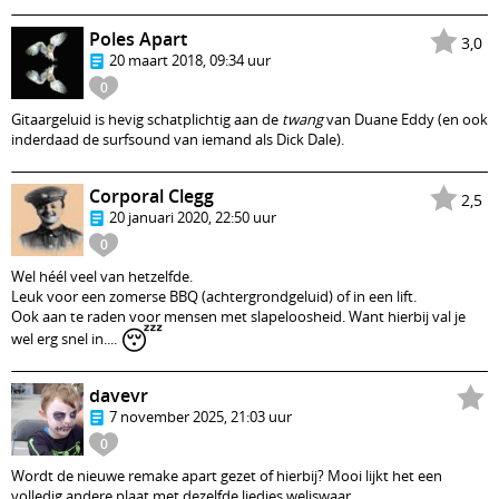
Poles Apart
3,0
20 maart 2018, 09:34 uur
0
Gitaargeluid is hevig schatplichtig aan de
twang
van Duane Eddy (en ook
inderdaad de surfsound van iemand als Dick Dale).
Corporal Clegg
2,5
20 januari 2020, 22:50 uur
0
Wel héél veel van hetzelfde.
Leuk voor een zomerse BBQ (achtergrondgeluid) of in een lift.
Ook aan te raden voor mensen met slapeloosheid. Want hierbij val je
😴
wel erg snel in....
davevr
7 november 2025, 21:03 uur
0
Wordt de nieuwe remake apart gezet of hierbij? Mooi lijkt het een
volledig andere plaat met dezelfde liedjes weliswaar.