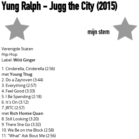
Yung Ralph
- Jugg the City
(2015)
mijn stem
Verenigde Staten
Hip-Hop
Label:
Wild Ginger
Cinderella, Cinderella
(2:56)
met
Young Thug
Do a Zaytoven
(3:44)
Everything
(2:57)
Feel Good
(3:33)
I Be Spending
(2:18)
It's On
(3:12)
JRTC
(2:57)
met
Rich Homie Quan
Still Looking
(3:20)
There She Go
(3:32)
We Be on the Block
(2:58)
“What” Ask Bout Me
(2:56)