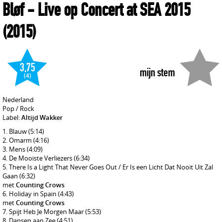
Bløf
- Live op Concert at SEA 2015
(2015)
3,75
mijn stem
(4)
Nederland
Pop / Rock
Label:
Altijd Wakker
Blauw
(5:14)
Omarm
(4:16)
Mens
(4:09)
De Mooiste Verliezers
(6:34)
There Is a Light That Never Goes Out / Er Is een Licht Dat Nooit Uit Zal
Gaan
(6:32)
met
Counting Crows
Holiday in Spain
(4:43)
met
Counting Crows
Spijt Heb Je Morgen Maar
(5:53)
Dansen aan Zee
(4:51)