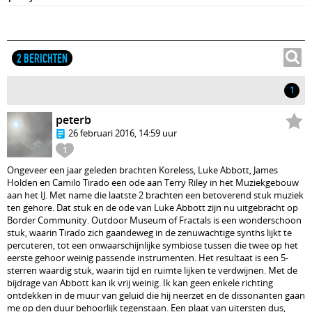
2 BERICHTEN
1
peterb
26 februari 2016, 14:59 uur
1
Ongeveer een jaar geleden brachten Koreless, Luke Abbott, James
Holden en Camilo Tirado een ode aan Terry Riley in het Muziekgebouw
aan het IJ. Met name die laatste 2 brachten een betoverend stuk muziek
ten gehore. Dat stuk en de ode van Luke Abbott zijn nu uitgebracht op
Border Community. Outdoor Museum of Fractals is een wonderschoon
stuk, waarin Tirado zich gaandeweg in de zenuwachtige synths lijkt te
percuteren, tot een onwaarschijnlijke symbiose tussen die twee op het
eerste gehoor weinig passende instrumenten. Het resultaat is een 5-
sterren waardig stuk, waarin tijd en ruimte lijken te verdwijnen. Met de
bijdrage van Abbott kan ik vrij weinig. Ik kan geen enkele richting
ontdekken in de muur van geluid die hij neerzet en de dissonanten gaan
me op den duur behoorlijk tegenstaan. Een plaat van uitersten dus,