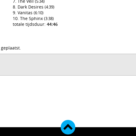
The Veil
(5:34)
Dark Desires
(4:39)
Vanitas
(6:10)
The Sphinx
(3:38)
totale tijdsduur:
44:46
 geplaatst.