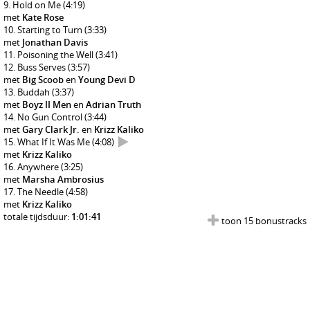
Hold on Me
(4:19)
met
Kate Rose
Starting to Turn
(3:33)
met
Jonathan Davis
Poisoning the Well
(3:41)
Buss Serves
(3:57)
met
Big Scoob
en
Young Devi D
Buddah
(3:37)
met
Boyz II Men
en
Adrian Truth
No Gun Control
(3:44)
met
Gary Clark Jr.
en
Krizz Kaliko
What If It Was Me
(4:08)
met
Krizz Kaliko
Anywhere
(3:25)
met
Marsha Ambrosius
The Needle
(4:58)
met
Krizz Kaliko
totale tijdsduur:
1:01:41
toon 15 bonustracks