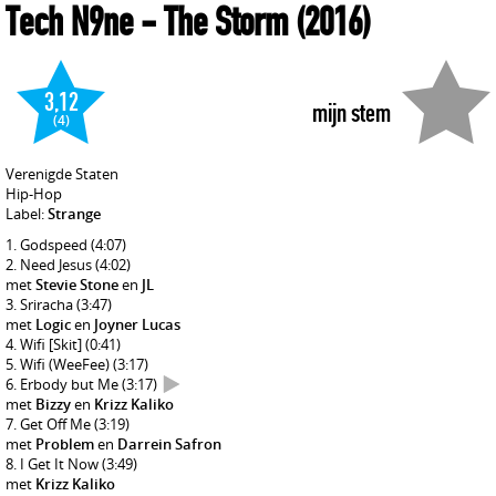
Tech N9ne
- The Storm
(2016)
3,12
mijn stem
(4)
Verenigde Staten
Hip-Hop
Label:
Strange
Godspeed
(4:07)
Need Jesus
(4:02)
met
Stevie Stone
en
JL
Sriracha
(3:47)
met
Logic
en
Joyner Lucas
Wifi [Skit]
(0:41)
Wifi (WeeFee)
(3:17)
Erbody but Me
(3:17)
met
Bizzy
en
Krizz Kaliko
Get Off Me
(3:19)
met
Problem
en
Darrein Safron
I Get It Now
(3:49)
met
Krizz Kaliko