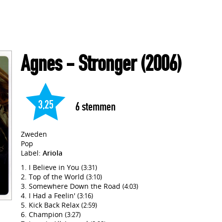
Agnes
- Stronger
(2006)
3,25
6
stemmen
Zweden
Pop
Label:
Ariola
I Believe in You
(3:31)
Top of the World
(3:10)
Somewhere Down the Road
(4:03)
I Had a Feelin'
(3:16)
Kick Back Relax
(2:59)
Champion
(3:27)