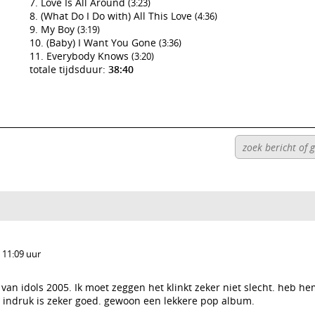
Love Is All Around
(3:23)
(What Do I Do with) All This Love
(4:36)
My Boy
(3:19)
(Baby) I Want You Gone
(3:36)
Everybody Knows
(3:20)
totale tijdsduur:
38:40
 11:09 uur
van idols 2005. Ik moet zeggen het klinkt zeker niet slecht. heb he
e indruk is zeker goed. gewoon een lekkere pop album.