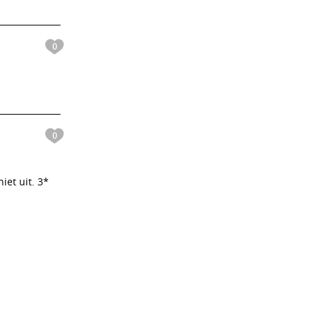
0
0
iet uit. 3*