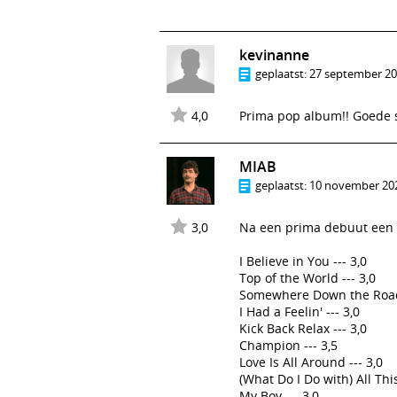
kevinanne
geplaatst:
27 september 20
4,0
Prima pop album!! Goede 
MIAB
geplaatst:
10 november 202
3,0
Na een prima debuut een 1
I Believe in You --- 3,0
Top of the World --- 3,0
Somewhere Down the Road 
I Had a Feelin' --- 3,0
Kick Back Relax --- 3,0
Champion --- 3,5
Love Is All Around --- 3,0
(What Do I Do with) All This
My Boy --- 3,0