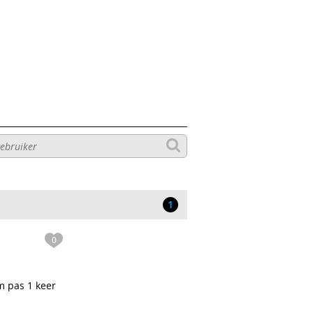
1
0
m pas 1 keer