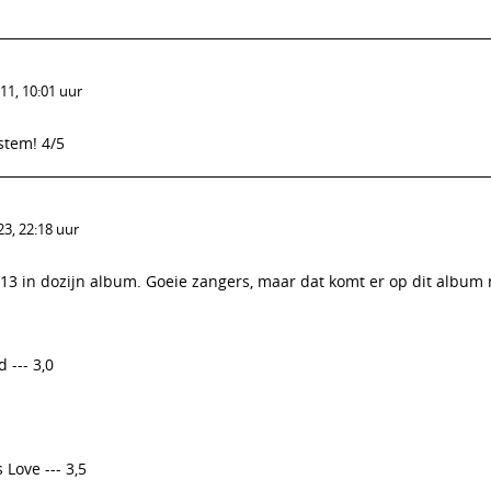
11, 10:01 uur
stem! 4/5
3, 22:18 uur
3 in dozijn album. Goeie zangers, maar dat komt er op dit album n
--- 3,0
 Love --- 3,5