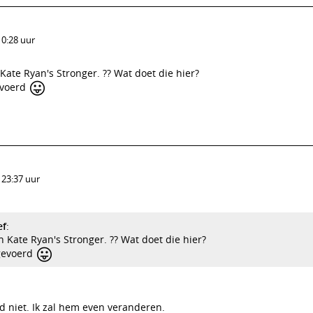
10:28 uur
n Kate Ryan's Stronger. ?? Wat doet die hier?
😛
evoerd
 23:37 uur
ef
:
an Kate Ryan's Stronger. ?? Wat doet die hier?
😛
gevoerd
ad niet. Ik zal hem even veranderen.