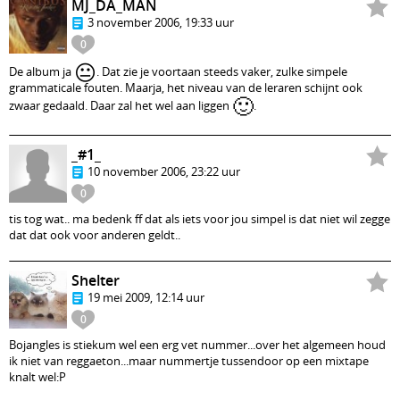
MJ_DA_MAN
3 november 2006, 19:33 uur
0
😐
De album ja
. Dat zie je voortaan steeds vaker, zulke simpele
grammaticale fouten. Maarja, het niveau van de leraren schijnt ook
🙂
zwaar gedaald. Daar zal het wel aan liggen
.
_#1_
10 november 2006, 23:22 uur
0
tis tog wat.. ma bedenk ff dat als iets voor jou simpel is dat niet wil zegge
dat dat ook voor anderen geldt..
Shelter
19 mei 2009, 12:14 uur
0
Bojangles is stiekum wel een erg vet nummer...over het algemeen houd
ik niet van reggaeton...maar nummertje tussendoor op een mixtape
knalt wel:P