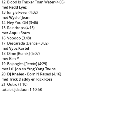
Blood Is Thicker Than Water
(4:05)
met
Redd Eyez
Jungle Fever
(4:02)
met
Wyclef Jean
Hey You Girl
(3:46)
Raindrops
(4:15)
met
Anjuli Stars
Voodoo
(3:48)
Descarada (Dance)
(3:02)
met
Vybz Kartel
Dime [Remix]
(5:07)
met
Ken-Y
Bojangles [Remix]
(4:29)
met
Lil' Jon
en
Ying Yang Twins
DJ Khaled
- Born N Raised
(4:16)
met
Trick Daddy
en
Rick Ross
Outro
(1:10)
totale tijdsduur:
1:10:58