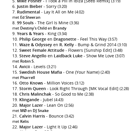
Mike Posner
- I Took a Pill in Ibiza [Seeb Remix]
(3:19)
Justin Bieber
- Sorry
(3:20)
Rudimental
- Lay It All on Me
(4:02)
met
Ed Sheeran
99 Souls
- The Girl Is Mine
(3:36)
met
Destiny's Child
en
Brandy
Years & Years
- King
(3:34)
Philip George
en
Dragonette
- Feel This Way
(3:57)
Waze & Odyssey
en
R. Kelly
- Bump & Grind 2014
(3:10)
Sweet Female Attitude
- Flowers [Sunship Edit]
(3:48)
Steve Angello
en
Laidback Luke
- Show Me Love
(3:07)
met
Robin S.
Avicii
- Levels
(3:21)
Swedish House Mafia
- One (Your Name)
(2:40)
met
Pharrell
Otto Knows
- Million Voices
(3:12)
Storm Queen
- Look Right Through [MK Vocal Edit]
(2:28)
Chris Malinchak
- So Good to Me
(2:38)
Klingande
- Jubel
(4:43)
Major Lazer
- Lean On
(2:56)
met
MØ
en
DJ Snake
Calvin Harris
- Bounce
(3:42)
met
Kelis
Major Lazer
- Light It Up
(2:46)