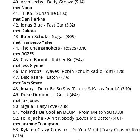
Architechs
- Body Groove
(5:14)
met
Nana
TIEKS
- Sunshine
(3:00)
met
Dan Harkna
Jonas Blue
- Fast Car
(3:32)
met
Dakota
Robin Schulz
- Sugar
(3:39)
met
Francesco Yates
The Chainsmokers
- Roses
(3:46)
met
ROZES
Clean Bandit
- Rather Be
(3:47)
met
Jess Glynne
Mr. Probz
- Waves [Robin Schulz Radio Edit]
(3:28)
Disclosure
- Latch
(4:16)
met
Sam Smith
Imany
- Don't Be So Shy [Filatov & Karas Remix]
(3:10)
Duke Dumont
- I Got U
(4:45)
met
Jax Jones
Sigala
- Easy Love
(2:38)
Yolanda Be Cool
en
DCUP
- From Me to You
(3:33)
Felix Jaehn
- Ain't Nobody (Loves Me Better)
(4:01)
met
Jasmine Thompson
Kyla
en
Crazy Cousinz
- Do You Mind [Crazy Cousinz Rem
(7:15)