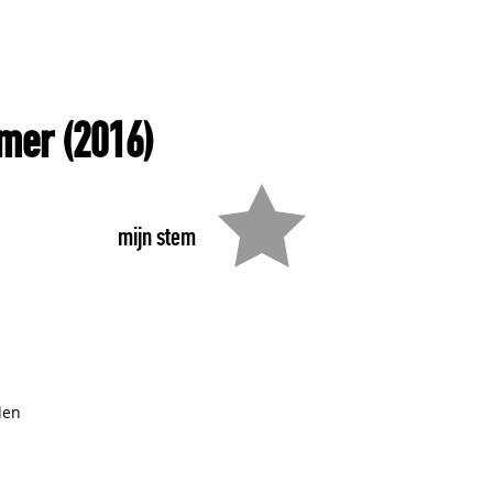
mmer
(2016)
mijn stem
den