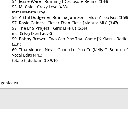
Jessie Ware
- Running [Disclosure Remix]
(3:44)
MJ Cole
- Crazy Love
(4:38)
met
Elisabeth Troy
Artful Dodger
en
Romina Johnson
- Movin' Too Fast
(3:58)
Rosie Gaines
- Closer Than Close [Mentor Mix]
(3:47)
The B15 Project
- Girls Like Us
(5:56)
met
Crissy D
en
Lady G
Bobby Brown
- Two Can Play That Game [K Klassik Radio
(3:31)
Tina Moore
- Never Gonna Let You Go [Kelly G. Bump-n-
Vocal Edit]
(4:13)
totale tijdsduur:
3:39:10
 geplaatst.