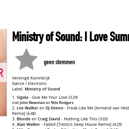
Ministry of Sound: I Love Su
geen stemmen
Verenigd Koninkrijk
Dance / Electronic
Label:
Ministry of Sound
Sigala
- Give Me Your Love
(3:29)
met
John Newman
en
Nile Rodgers
Lee Walker
en
DJ Deeon
- Freak Like Me [Armand van Hel
Remix]
(6:48)
Blonde
en
Craig David
- Nothing Like This
(3:03)
Alan Walker
- Faded [Tiësto's Deep House Remix]
(4:29)