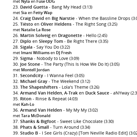
met
Nyla
en
Fuse ODG
David Guetta
- Bang My Head
(3:13)
met
Sia
en
Fetty Wap
Craig David
en
Big Narstie
- When the Bassline Drops
(3:
Tiësto
en
Oliver Heldens
- The Right Song
(3:25)
met
Natalie La Rose
Martin Solveig
en
Dragonette
- Hello
(2:45)
Diplo
en
Sleepy Tom
- Be Right There
(3:35)
Sigala
- Say You Do
(3:22)
met
Imani Williams
en
DJ Fresh
Sigma
- Nobody to Love
(3:09)
Joe Stone
- The Party (This Is How We Do It)
(3:05)
met
Montell Jordan
Secondcity
- I Wanna Feel
(3:05)
Michael Gray
- The Weekend
(3:12)
The Shapeshifters
- Lola's Theme
(3:26)
Armand Van Helden
,
A-Trak
en
Duck Sauce
- aNYway
(2:
Riton
- Rinse & Repeat
(4:03)
met
Kah-Lo
Armand Van Helden
- My My My
(3:02)
met
Tara McDonald
Shanks & Bigfoot
- Sweet Like Chocolate
(3:30)
Phats & Small
- Turn Around
(3:34)
Studio B
- I See Girls (Crazy) [Tom Neville Radio Edit]
(3:0