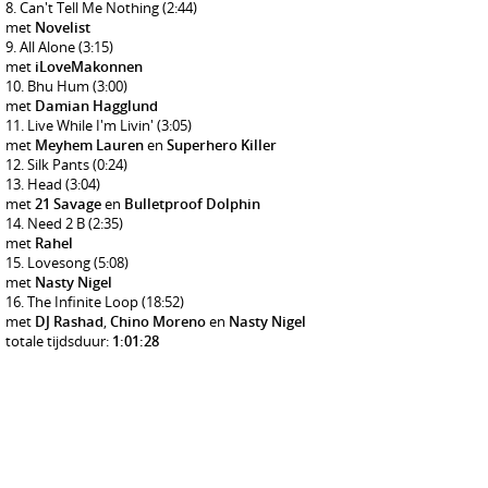
Can't Tell Me Nothing
(2:44)
met
Novelist
All Alone
(3:15)
met
iLoveMakonnen
Bhu Hum
(3:00)
met
Damian Hagglund
Live While I'm Livin'
(3:05)
met
Meyhem Lauren
en
Superhero Killer
Silk Pants
(0:24)
Head
(3:04)
met
21 Savage
en
Bulletproof Dolphin
Need 2 B
(2:35)
met
Rahel
Lovesong
(5:08)
met
Nasty Nigel
The Infinite Loop
(18:52)
met
DJ Rashad
,
Chino Moreno
en
Nasty Nigel
totale tijdsduur:
1:01:28