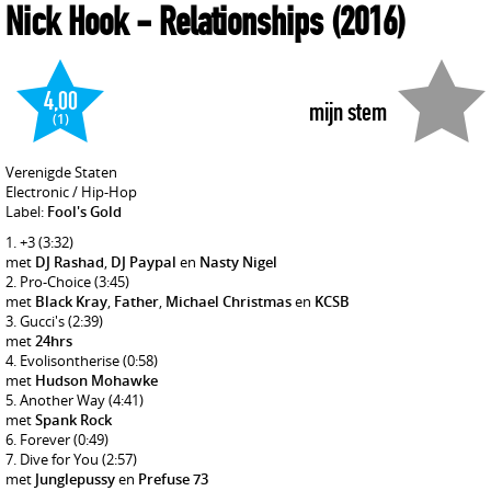
Nick Hook
- Relationships
(2016)
4,00
mijn stem
(1)
Verenigde Staten
Electronic / Hip-Hop
Label:
Fool's Gold
+3
(3:32)
met
DJ Rashad
,
DJ Paypal
en
Nasty Nigel
Pro-Choice
(3:45)
met
Black Kray
,
Father
,
Michael Christmas
en
KCSB
Gucci's
(2:39)
met
24hrs
Evolisontherise
(0:58)
met
Hudson Mohawke
Another Way
(4:41)
met
Spank Rock
Forever
(0:49)
Dive for You
(2:57)
met
Junglepussy
en
Prefuse 73