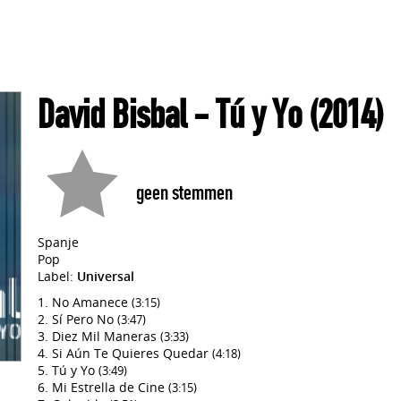
David Bisbal
- Tú y Yo
(2014)
geen stemmen
Spanje
Pop
Label:
Universal
No Amanece
(3:15)
Sí Pero No
(3:47)
Diez Mil Maneras
(3:33)
Si Aún Te Quieres Quedar
(4:18)
Tú y Yo
(3:49)
Mi Estrella de Cine
(3:15)