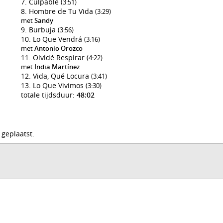
Culpable
(3:51)
Hombre de Tu Vida
(3:29)
met
Sandy
Burbuja
(3:56)
Lo Que Vendrá
(3:16)
met
Antonio Orozco
Olvidé Respirar
(4:22)
met
India Martínez
Vida, Qué Locura
(3:41)
Lo Que Vivimos
(3:30)
totale tijdsduur:
48:02
 geplaatst.