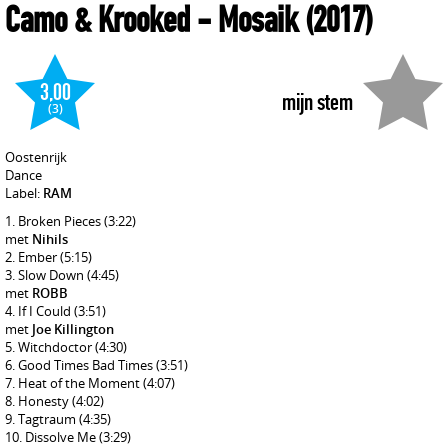
Camo & Krooked
- Mosaik
(2017)
3,00
mijn stem
(3)
Oostenrijk
Dance
Label:
RAM
Broken Pieces
(3:22)
met
Nihils
Ember
(5:15)
Slow Down
(4:45)
met
ROBB
If I Could
(3:51)
met
Joe Killington
Witchdoctor
(4:30)
Good Times Bad Times
(3:51)
Heat of the Moment
(4:07)
Honesty
(4:02)
Tagtraum
(4:35)
Dissolve Me
(3:29)