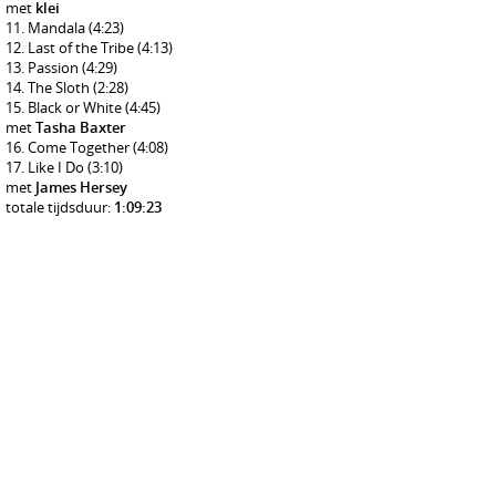
met
klei
Mandala
(4:23)
Last of the Tribe
(4:13)
Passion
(4:29)
The Sloth
(2:28)
Black or White
(4:45)
met
Tasha Baxter
Come Together
(4:08)
Like I Do
(3:10)
met
James Hersey
totale tijdsduur:
1:09:23