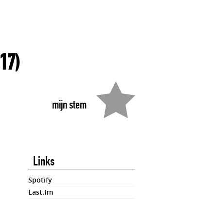
17)
mijn stem
Links
Spotify
Last.fm