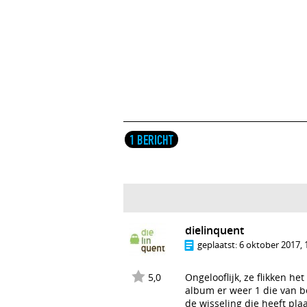
1 BERICHT
dielinquent
geplaatst:
6 oktober 2017, 
5,0
Ongelooflijk, ze flikken he
album er weer 1 die van be
de wisseling die heeft pl