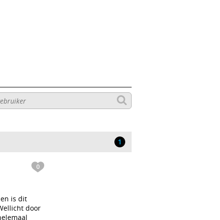
1
0
en is dit
Wellicht door
helemaal